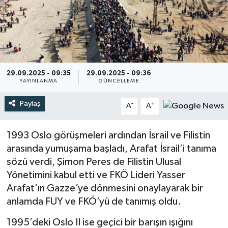
Türkiye
Yaşam
29.09.2025 - 09:35
29.09.2025 - 09:36
YAYINLANMA
GÜNCELLEME
Paylaş
-
+
A
A
1993 Oslo görüşmeleri ardından İsrail ve Filistin
arasında yumuşama başladı, Arafat İsrail’i tanıma
sözü verdi, Şimon Peres de Filistin Ulusal
Yönetimini kabul etti ve FKÖ Lideri Yasser
Arafat’ın Gazze’ye dönmesini onaylayarak bir
anlamda FUY ve FKÖ’yü de tanımış oldu.
1995’deki Oslo II ise geçici bir barışın ışığını