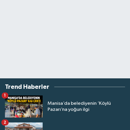
Trend Haberler
1
Manisa’da belediyenin ‘Köylü
Pazarı’na yoğun ilgi
2