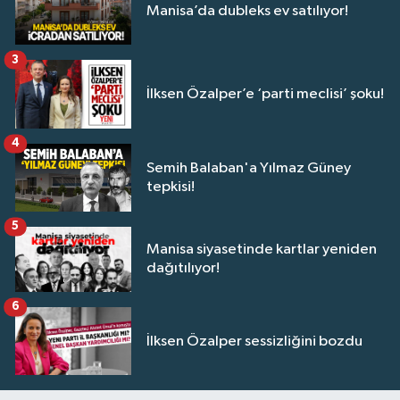
Manisa’da dubleks ev satılıyor!
3
İlksen Özalper’e ‘parti meclisi’ şoku!
4
Semih Balaban'a Yılmaz Güney
tepkisi!
5
Manisa siyasetinde kartlar yeniden
dağıtılıyor!
6
İlksen Özalper sessizliğini bozdu