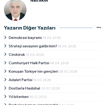
Naci AKIN
Yazarın Diğer Yazıları
Demokrasi bayramı
16.05.2026
Strateji savaşının galibi kim?
18.04.2026
Cindoruk
14.04.2026
Cumhuriyet Halk Partisi
06.04.2026
Konuşan Türkiye’nin gençleri
28.03.2026
Adalet Partisi
16.03.2026
Dostlarla Hasbihal
24.02.2026
Yıl biterken
30.12.2025