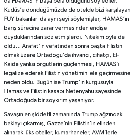
da HAMAS’ın başa bela olduğunu söylediler.
Kudüs’e döndüğümüzde de otelde bizi karşılayan
FUY bakanları da aynı şeyi söylemişler, HAMAS’ın
barış sürecine zarar vermesinden endişe
duyduklarından söz etmişlerdi. Nitekim öyle de
oldu… Arafat’ın vefatından sonra başta Filistin
olmak üzere Ortadoğu’da ihvancı, cihatçı, El-
Kaide yanlısı örgütlerin güçlenmesi, HAMAS’ı
legalize ederek Filistin yönetimini ele geçirmesine
neden oldu. Bugün ise Trump’ın kurgusuyla
Hamas ve Filistin kasabı Netenyahu sayesinde
Ortadoğuda bir soykırım yaşanıyor.
Savaşın en şiddetli zamanında Trump ağzındaki
baklayı çıkarmış, Gazze’nin Filistin’in elinden
alınarak lüks oteller, kumarhaneler, AVM’lerle