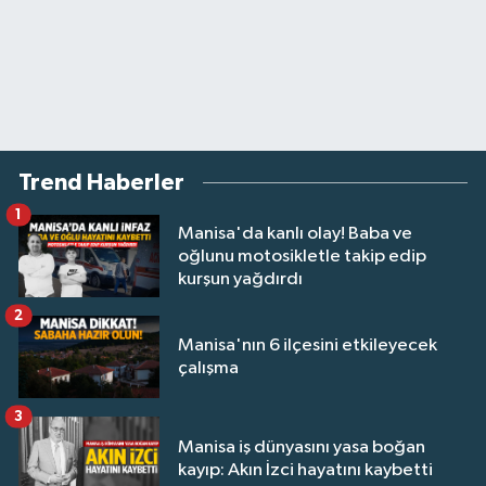
Trend Haberler
1
Manisa'da kanlı olay! Baba ve
oğlunu motosikletle takip edip
kurşun yağdırdı
2
Manisa'nın 6 ilçesini etkileyecek
çalışma
3
Manisa iş dünyasını yasa boğan
kayıp: Akın İzci hayatını kaybetti