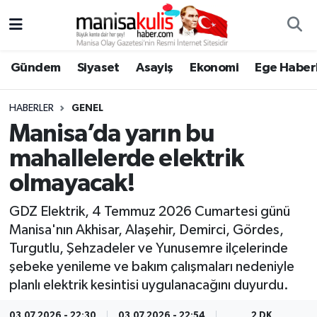
Asayiş
Yunusemre Nöbetçi Eczaneler
Gündem
Siyaset
Asayiş
Ekonomi
Ege Haberl
Ege Haberleri
Yunusemre Hava Durumu
HABERLER
GENEL
Ekonomi
Yunusemre Trafik Yoğunluk Haritası
Manisa’da yarın bu
mahallelerde elektrik
Genel
Süper Lig Puan Durumu ve Fikstür
olmayacak!
Gündem
Tüm Manşetler
GDZ Elektrik, 4 Temmuz 2026 Cumartesi günü
Manisa'nın Akhisar, Alaşehir, Demirci, Gördes,
Resmi İlan
Son Dakika Haberleri
Turgutlu, Şehzadeler ve Yunusemre ilçelerinde
şebeke yenileme ve bakım çalışmaları nedeniyle
Siyaset
Haber Arşivi
planlı elektrik kesintisi uygulanacağını duyurdu.
Spor
03.07.2026 - 22:30
03.07.2026 - 22:54
2 DK