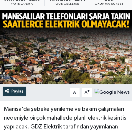
YAYINLANMA
GÜNCELLEME
OKUNMA SÜRESI
Türkiye
Yaşam
Paylaş
-
+
A
A
Manisa'da şebeke yenileme ve bakım çalışmaları
nedeniyle birçok mahallede planlı elektrik kesintisi
yapılacak. GDZ Elektrik tarafından yayımlanan