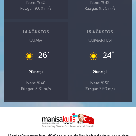
Nem: %45
Nem: %42
Rüzgar: 9.00 m/s
Rüzgar: 9.50 m/s
14 AĞUSTOS
15 AĞUSTOS
CUMA
CUMARTESI
°
°
26
24
Güneşli
Güneşli
Nem: %48
Nem: %50
Rüzgar: 8.31 m/s
Rüzgar: 7.50 m/s