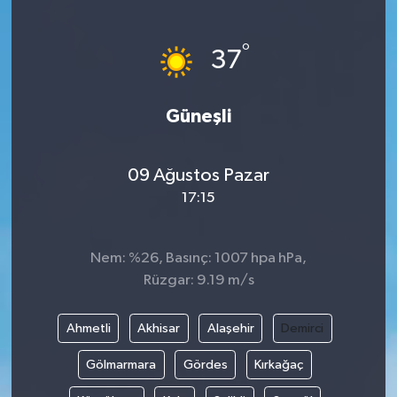
Türkiye
°
37
Yaşam
Güneşli
09 Ağustos Pazar
17:15
Nem: %26, Basınç: 1007 hpa hPa,
Rüzgar: 9.19 m/s
Ahmetli
Akhisar
Alaşehir
Demirci
Gölmarmara
Gördes
Kırkağaç