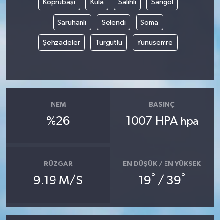
Köprübaşı
Kula
Salihli
Sarıgöl
Saruhanlı
Selendi
Soma
Şehzadeler
Turgutlu
Yunusemre
NEM
BASINÇ
%26
1007 HPA
hpa
RÜZGAR
EN DÜŞÜK / EN YÜKSEK
°
°
9.19 M/S
19
/ 39