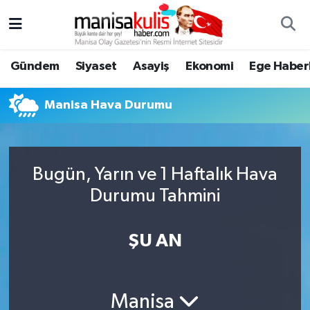
Asayiş
Yunusemre Nöbetçi Eczaneler
Gündem
Siyaset
Asayiş
Ekonomi
Ege Haberl
Ege Haberleri
Yunusemre Hava Durumu
Manisa Hava Durumu
Ekonomi
Yunusemre Trafik Yoğunluk Haritası
Genel
Süper Lig Puan Durumu ve Fikstür
Bugün, Yarın ve 1 Haftalık Hava
Durumu Tahmini
Gündem
Tüm Manşetler
Resmi İlan
Son Dakika Haberleri
ŞU AN
Siyaset
Haber Arşivi
Manisa
Spor