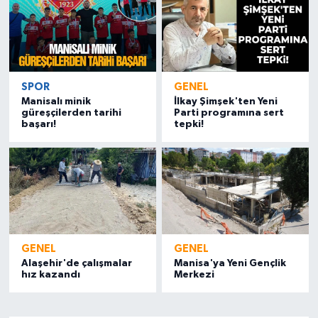
SPOR
GENEL
Manisalı minik
İlkay Şimşek'ten Yeni
güreşçilerden tarihi
Parti programına sert
başarı!
tepki!
GENEL
GENEL
Alaşehir'de çalışmalar
Manisa'ya Yeni Gençlik
hız kazandı
Merkezi