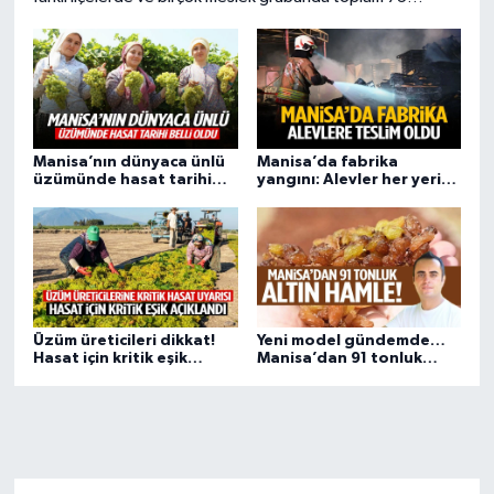
personel alımı gerçekleştirecek. Alımlar arasında beden
işçisi, itfaiye eri, mühendis, operatör ve şoför kadroları da
yer alıyor.
Manisa’nın dünyaca ünlü
Manisa’da fabrika
üzümünde hasat tarihi
yangını: Alevler her yeri
belli oldu!
sardı!
Üzüm üreticileri dikkat!
Yeni model gündemde…
Hasat için kritik eşik
Manisa’dan 91 tonluk
açıklandı
‘altın’ hamle!