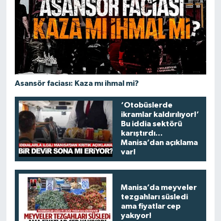
Asansör faciası: Kaza mı ihmal mi?
‘Otobüslerde
ikramlar kaldırılıyor!’
Bu iddia sektörü
karıştırdı...
Manisa’dan açıklama
var!
Manisa’da meyveler
tezgahları süsledi
ama fiyatlar cep
yakıyor!