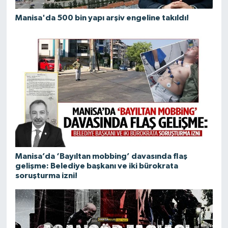
Manisa'da 500 bin yapı arşiv engeline takıldı!
Manisa’da ‘Bayıltan mobbing’ davasında flaş
gelişme: Belediye başkanı ve iki bürokrata
soruşturma izni!