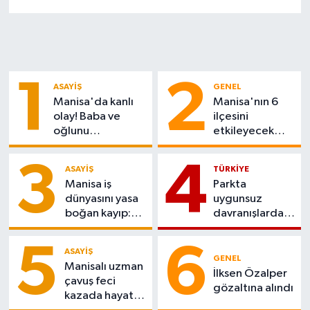
1
2
ASAYIŞ
GENEL
Manisa'da kanlı
Manisa'nın 6
olay! Baba ve
ilçesini
oğlunu
etkileyecek
motosikletle
çalışma
takip edip kurşun
3
4
ASAYIŞ
TÜRKIYE
yağdırdı
Manisa iş
Parkta
dünyasını yasa
uygunsuz
boğan kayıp:
davranışlarda
Akın İzci
bulunan 2 kişi
hayatını
gözaltına alındı
5
6
ASAYIŞ
kaybetti
GENEL
Manisalı uzman
İlksen Özalper
çavuş feci
gözaltına alındı
kazada hayatını