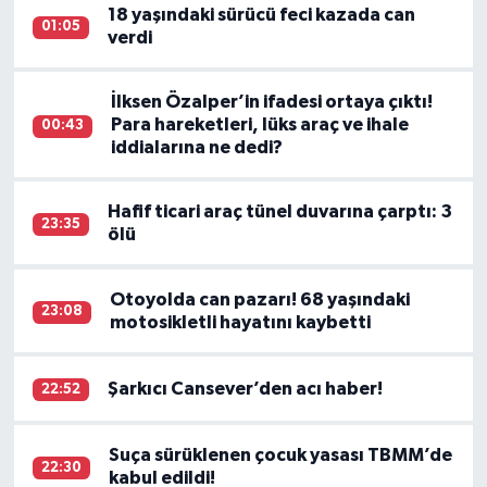
18 yaşındaki sürücü feci kazada can
01:05
verdi
İlksen Özalper’in ifadesi ortaya çıktı!
Para hareketleri, lüks araç ve ihale
00:43
iddialarına ne dedi?
Hafif ticari araç tünel duvarına çarptı: 3
23:35
ölü
Otoyolda can pazarı! 68 yaşındaki
23:08
motosikletli hayatını kaybetti
Şarkıcı Cansever’den acı haber!
22:52
Suça sürüklenen çocuk yasası TBMM’de
22:30
kabul edildi!