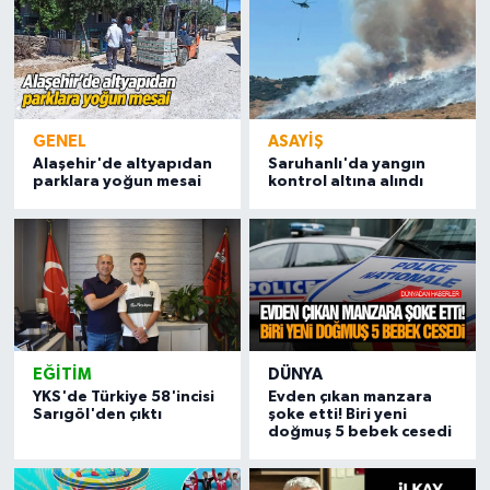
GENEL
ASAYIŞ
Alaşehir'de altyapıdan
Saruhanlı'da yangın
parklara yoğun mesai
kontrol altına alındı
EĞITIM
DÜNYA
YKS'de Türkiye 58'incisi
Evden çıkan manzara
Sarıgöl'den çıktı
şoke etti! Biri yeni
doğmuş 5 bebek cesedi