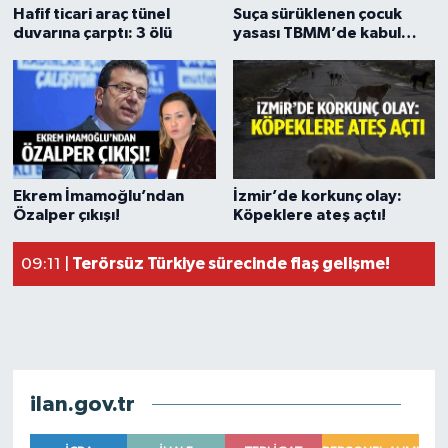
Hafif ticari araç tünel
Suça sürüklenen çocuk
duvarına çarptı: 3 ölü
yasası TBMM’de kabul
edildi!
YENİ Parti’den Özalper’in tutuklanmasına tepk
19:34 |
YENİ Parti Manisa İl Başkanı İlksen Özalper tut
15:20 |
Ekrem İmamoğlu’ndan
İzmir’de korkunç olay:
Manisa’da fabrika yangını: Alevler her yeri sardı
11:26 |
Özalper çıkışı!
Köpeklere ateş açtı!
Terörsüz Türkiye sürecinde flaş gelişme!
09:11 |
Menderes Belediye Başkanı İlkay Çiçek görevden
21:16 |
ilan.gov.tr