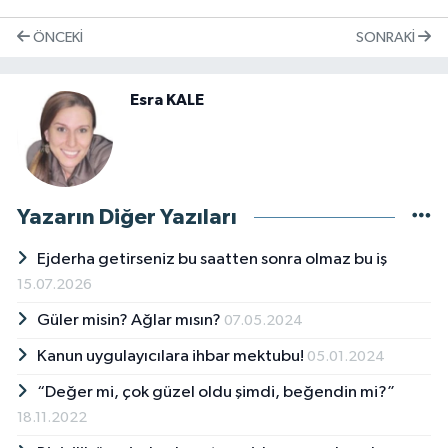
ÖNCEKI
SONRAKI
Esra KALE
Yazarın Diğer Yazıları
Ejderha getirseniz bu saatten sonra olmaz bu iş
15.07.2026
Güler misin? Ağlar mısın?
07.05.2024
Kanun uygulayıcılara ihbar mektubu!
05.01.2024
“Değer mi, çok güzel oldu şimdi, beğendin mi?”
18.11.2022