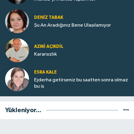
DENIZ TABAK
Şu An Aradığınız Bene Ulaşılamıyor
AZMI AÇIKDİL
Kararsızlık
ESRA KALE
Ejderha getirseniz bu saatten sonra olmaz
bu iş
Yükleniyor...