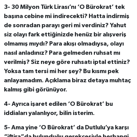
3- 30 Milyon Türk Lirası’nı ‘O Bürokrat’ tek
başına cebine mi indirecekti? Hatta indirmiş
de sonradan parayı geri mi verdiniz? Yahut
siz olayı fark ettiğinizde henüz bir alışveriş
olmamış mıydı? Para akışı olmadıysa, olayı
nasıl anladınız? Para gelmeden ruhsat mı
verilmiş? Siz neye göre ruhsatı iptal ettiniz?
Yoksa tam tersi mi her şey? Bu kısmı pek
anlayamadım. Açıklama biraz detaya muhtaç
kalmış gibi görünüyor.
4- Ayrıca işaret edilen ‘O Bürokrat’ bu
iddiaları yalanlıyor, bilin isterim.
5- Ama yine ‘O Bürokrat’ da Dutlulu’ya karşı
“iftira”da bulunduğu gerekçesiyle herhangi