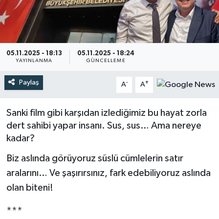
Türkiye
Yaşam
05.11.2025 - 18:13
05.11.2025 - 18:24
YAYINLANMA
GÜNCELLEME
Paylaş
-
+
A
A
Sanki film gibi karşıdan izlediğimiz bu hayat zorla
dert sahibi yapar insanı. Sus, sus… Ama nereye
kadar?
Biz aslında görüyoruz süslü cümlelerin satır
aralarını… Ve şaşırırsınız, fark edebiliyoruz aslında
olan biteni!
***