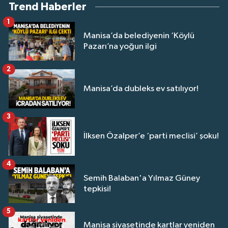
Trend Haberler
1
Manisa’da belediyenin ‘Köylü
Pazarı’na yoğun ilgi
2
Manisa’da dubleks ev satılıyor!
3
İlksen Özalper’e ‘parti meclisi’ şoku!
4
Semih Balaban'a Yılmaz Güney
tepkisi!
5
Manisa siyasetinde kartlar yeniden