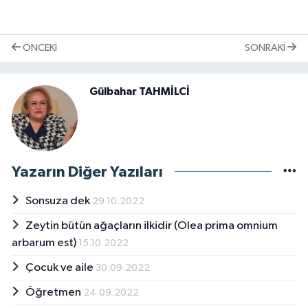
ÖNCEKI
SONRAKI
Gülbahar TAHMİLCİ
Yazarın Diğer Yazıları
Sonsuza dek
29.10.2022
Zeytin bütün ağaçların ilkidir (Olea prima omnium
arbarum est)
15.10.2022
Çocuk ve aile
30.09.2022
Öğretmen
24.09.2022