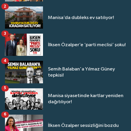
2
Manisa’da dubleks ev satılıyor!
3
İlksen Özalper’e ‘parti meclisi’ şoku!
4
Semih Balaban'a Yılmaz Güney
tepkisi!
5
Manisa siyasetinde kartlar yeniden
dağıtılıyor!
6
İlksen Özalper sessizliğini bozdu