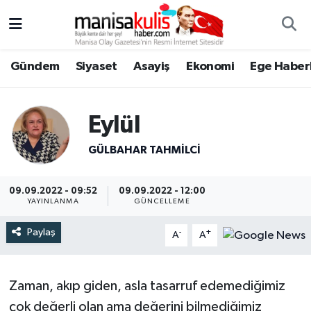
Asayiş
Yunusemre Nöbetçi Eczaneler
Gündem
Siyaset
Asayiş
Ekonomi
Ege Haberl
Ege Haberleri
Yunusemre Hava Durumu
Eylül
Ekonomi
Yunusemre Trafik Yoğunluk Haritası
GÜLBAHAR TAHMİLCİ
Genel
Süper Lig Puan Durumu ve Fikstür
09.09.2022 - 09:52
09.09.2022 - 12:00
Gündem
Tüm Manşetler
YAYINLANMA
GÜNCELLEME
Resmi İlan
Son Dakika Haberleri
Paylaş
-
+
A
A
Siyaset
Haber Arşivi
Zaman, akıp giden, asla tasarruf edemediğimiz
Spor
çok değerli olan ama değerini bilmediğimiz