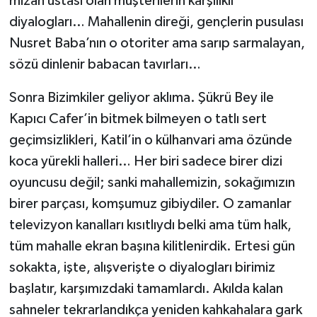
mizah ustası olan müşterilerin karşılıklı
diyalogları… Mahallenin direği, gençlerin pusulası
Nusret Baba’nın o otoriter ama sarıp sarmalayan,
sözü dinlenir babacan tavırları…
Sonra Bizimkiler geliyor aklıma. Şükrü Bey ile
Kapıcı Cafer’in bitmek bilmeyen o tatlı sert
geçimsizlikleri, Katil’in o külhanvari ama özünde
koca yürekli halleri… Her biri sadece birer dizi
oyuncusu değil; sanki mahallemizin, sokağımızın
birer parçası, komşumuz gibiydiler. O zamanlar
televizyon kanalları kısıtlıydı belki ama tüm halk,
tüm mahalle ekran başına kilitlenirdik. Ertesi gün
sokakta, işte, alışverişte o diyalogları birimiz
başlatır, karşımızdaki tamamlardı. Akılda kalan
sahneler tekrarlandıkça yeniden kahkahalara gark