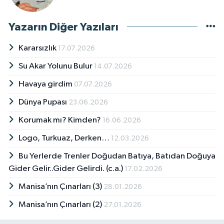
Yazarın Diğer Yazıları
Kararsızlık
17.07.2026
Su Akar Yolunu Bulur
14.07.2026
Havaya girdim
07.07.2026
Dünya Pupası
23.06.2026
Korumak mı? Kimden?
16.06.2026
Logo, Turkuaz, Derken…
12.03.2026
Bu Yerlerde Trenler Doğudan Batıya, Batıdan Doğuya
Gider Gelir..Gider Gelirdi. (c.a.)
17.02.2026
Manisa’nın Çınarları (3)
28.01.2026
Manisa’nın Çınarları (2)
27.01.2026