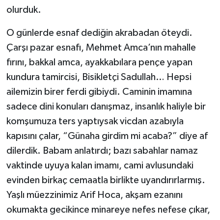
olurduk.
O günlerde esnaf dediğin akrabadan öteydi.
Çarşı pazar esnafı, Mehmet Amca’nın mahalle
fırını, bakkal amca, ayakkabılara pençe yapan
kundura tamircisi, Bisikletçi Sadullah… Hepsi
ailemizin birer ferdi gibiydi. Caminin imamına
sadece dini konuları danışmaz, insanlık haliyle bir
komşumuza ters yaptıysak vicdan azabıyla
kapısını çalar, “Günaha girdim mi acaba?” diye af
dilerdik. Babam anlatırdı; bazı sabahlar namaz
vaktinde uyuya kalan imamı, cami avlusundaki
evinden birkaç cemaatla birlikte uyandırırlarmış.
Yaşlı müezzinimiz Arif Hoca, akşam ezanını
okumakta gecikince minareye nefes nefese çıkar,