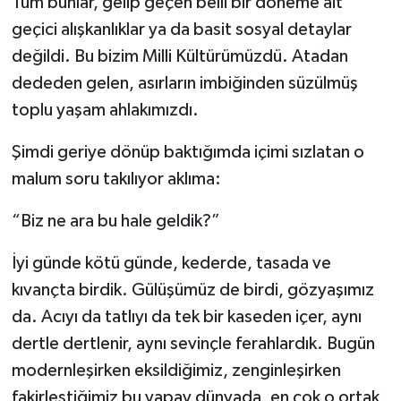
Tüm bunlar, gelip geçen belli bir döneme ait
geçici alışkanlıklar ya da basit sosyal detaylar
değildi. Bu bizim Milli Kültürümüzdü. Atadan
dededen gelen, asırların imbiğinden süzülmüş
toplu yaşam ahlakımızdı.
Şimdi geriye dönüp baktığımda içimi sızlatan o
malum soru takılıyor aklıma:
“Biz ne ara bu hale geldik?”
İyi günde kötü günde, kederde, tasada ve
kıvançta birdik. Gülüşümüz de birdi, gözyaşımız
da. Acıyı da tatlıyı da tek bir kaseden içer, aynı
dertle dertlenir, aynı sevinçle ferahlardık. Bugün
modernleşirken eksildiğimiz, zenginleşirken
fakirleştiğimiz bu yapay dünyada, en çok o ortak