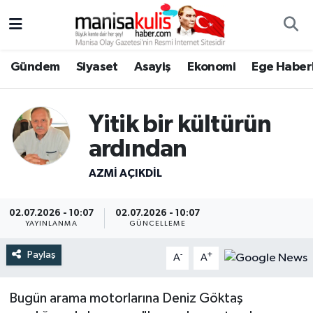
Asayiş
Yunusemre Nöbetçi Eczaneler
Gündem
Siyaset
Asayiş
Ekonomi
Ege Haberl
Ege Haberleri
Yunusemre Hava Durumu
Yitik bir kültürün
Ekonomi
Yunusemre Trafik Yoğunluk Haritası
ardından
Genel
Süper Lig Puan Durumu ve Fikstür
AZMI AÇIKDİL
Gündem
Tüm Manşetler
02.07.2026 - 10:07
02.07.2026 - 10:07
YAYINLANMA
GÜNCELLEME
Resmi İlan
Son Dakika Haberleri
Paylaş
-
+
A
A
Siyaset
Haber Arşivi
Bugün arama motorlarına Deniz Göktaş
Spor