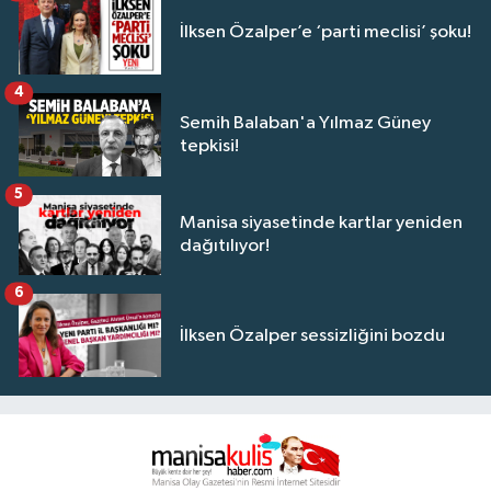
İlksen Özalper’e ‘parti meclisi’ şoku!
4
Semih Balaban'a Yılmaz Güney
tepkisi!
5
Manisa siyasetinde kartlar yeniden
dağıtılıyor!
6
İlksen Özalper sessizliğini bozdu