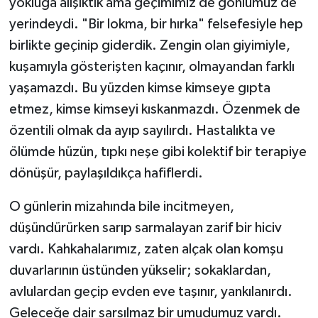
yokluğa alışıktık ama geçimimiz de gönlümüz de
yerindeydi. "Bir lokma, bir hırka" felsefesiyle hep
birlikte geçinip giderdik. Zengin olan giyimiyle,
kuşamıyla gösterişten kaçınır, olmayandan farklı
yaşamazdı. Bu yüzden kimse kimseye gıpta
etmez, kimse kimseyi kıskanmazdı. Özenmek de
özentili olmak da ayıp sayılırdı. Hastalıkta ve
ölümde hüzün, tıpkı neşe gibi kolektif bir terapiye
dönüşür, paylaşıldıkça hafiflerdi.
O günlerin mizahında bile incitmeyen,
düşündürürken sarıp sarmalayan zarif bir hiciv
vardı. Kahkahalarımız, zaten alçak olan komşu
duvarlarının üstünden yükselir; sokaklardan,
avlulardan geçip evden eve taşınır, yankılanırdı.
Geleceğe dair sarsılmaz bir umudumuz vardı.