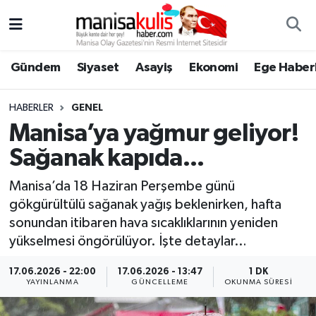
Asayiş
Yunusemre Nöbetçi Eczaneler
Gündem
Siyaset
Asayiş
Ekonomi
Ege Haberl
Ege Haberleri
Yunusemre Hava Durumu
HABERLER
GENEL
Ekonomi
Yunusemre Trafik Yoğunluk Haritası
Manisa’ya yağmur geliyor!
Sağanak kapıda...
Genel
Süper Lig Puan Durumu ve Fikstür
Manisa’da 18 Haziran Perşembe günü
Gündem
Tüm Manşetler
gökgürültülü sağanak yağış beklenirken, hafta
sonundan itibaren hava sıcaklıklarının yeniden
Resmi İlan
Son Dakika Haberleri
yükselmesi öngörülüyor. İşte detaylar…
Siyaset
Haber Arşivi
17.06.2026 - 22:00
17.06.2026 - 13:47
1 DK
YAYINLANMA
GÜNCELLEME
OKUNMA SÜRESI
Spor