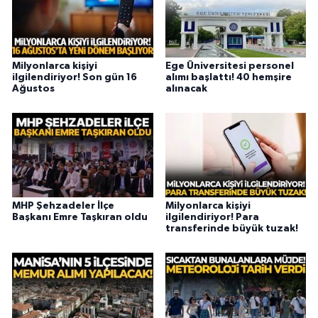
Milyonlarca kişiyi
Ege Üniversitesi personel
ilgilendiriyor! Son gün 16
alımı başlattı! 40 hemşire
Ağustos
alınacak
MHP Şehzadeler İlçe
Milyonlarca kişiyi
Başkanı Emre Taşkıran oldu
ilgilendiriyor! Para
transferinde büyük tuzak!