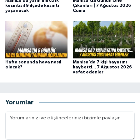
Manisa'da yarın elektrik
Manisa'da Günün Öne
kesintisi! 9 ilçede kesinti
Çıkanları | 7 Ağustos 2026
yaşanacak
Cuma
Hafta sonunda hava nasıl
Manisa’da 7 kişi hayatını
olacak?
kaybetti... 7 Ağustos 2026
vefat edenler
Yorumlar