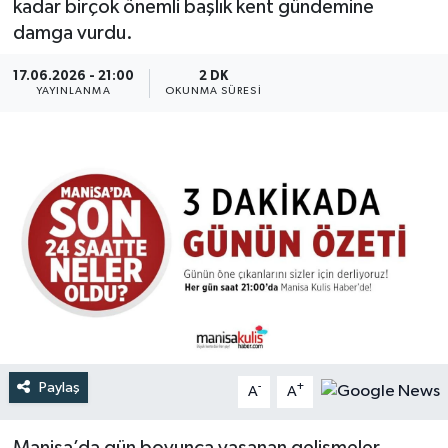
kadar birçok önemli başlık kent gündemine
damga vurdu.
Türkiye
17.06.2026 - 21:00
2 DK
Yaşam
YAYINLANMA
OKUNMA SÜRESI
Paylaş
-
+
A
A
Manisa’da gün boyunca yaşanan gelişmeler