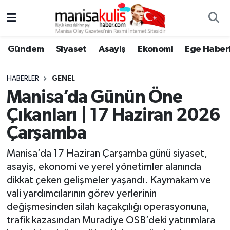
Asayiş
Yunusemre Nöbetçi Eczaneler
Gündem
Siyaset
Asayiş
Ekonomi
Ege Haberl
Ege Haberleri
Yunusemre Hava Durumu
HABERLER
GENEL
Ekonomi
Yunusemre Trafik Yoğunluk Haritası
Manisa’da Günün Öne
Çıkanları | 17 Haziran 2026
Genel
Süper Lig Puan Durumu ve Fikstür
Çarşamba
Gündem
Tüm Manşetler
Manisa’da 17 Haziran Çarşamba günü siyaset,
asayiş, ekonomi ve yerel yönetimler alanında
Resmi İlan
Son Dakika Haberleri
dikkat çeken gelişmeler yaşandı. Kaymakam ve
vali yardımcılarının görev yerlerinin
Siyaset
Haber Arşivi
değişmesinden silah kaçakçılığı operasyonuna,
trafik kazasından Muradiye OSB’deki yatırımlara
Spor