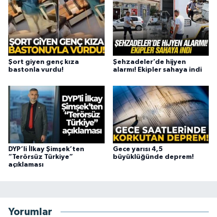
Şort giyen genç kıza
Şehzadeler’de hijyen
bastonla vurdu!
alarmı! Ekipler sahaya indi
DYP’li İlkay Şimşek’ten
Gece yarısı 4,5
“Terörsüz Türkiye”
büyüklüğünde deprem!
açıklaması
Yorumlar