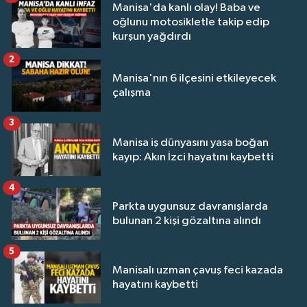
Manisa'da kanlı olay! Baba ve
oğlunu motosikletle takip edip
kurşun yağdırdı
2
Manisa'nın 6 ilçesini etkileyecek
çalışma
3
Manisa iş dünyasını yasa boğan
kayıp: Akın İzci hayatını kaybetti
4
Parkta uygunsuz davranışlarda
bulunan 2 kişi gözaltına alındı
5
Manisalı uzman çavuş feci kazada
hayatını kaybetti