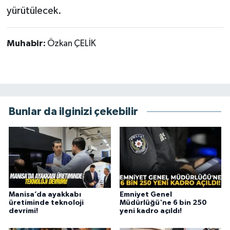
yürütülecek.
Muhabir:
Özkan ÇELİK
Bunlar da ilginizi çekebilir
Manisa’da ayakkabı
Emniyet Genel
üretiminde teknoloji
Müdürlüğü'ne 6 bin 250
devrimi!
yeni kadro açıldı!