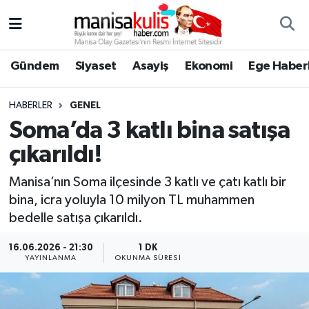
Asayiş
Yunusemre Nöbetçi Eczaneler
Gündem
Siyaset
Asayiş
Ekonomi
Ege Haberl
Ege Haberleri
Yunusemre Hava Durumu
HABERLER
GENEL
Ekonomi
Yunusemre Trafik Yoğunluk Haritası
Soma’da 3 katlı bina satışa
çıkarıldı!
Genel
Süper Lig Puan Durumu ve Fikstür
Manisa’nın Soma ilçesinde 3 katlı ve çatı katlı bir
Gündem
Tüm Manşetler
bina, icra yoluyla 10 milyon TL muhammen
bedelle satışa çıkarıldı.
Resmi İlan
Son Dakika Haberleri
16.06.2026 - 21:30
1 DK
YAYINLANMA
OKUNMA SÜRESI
Siyaset
Haber Arşivi
Spor