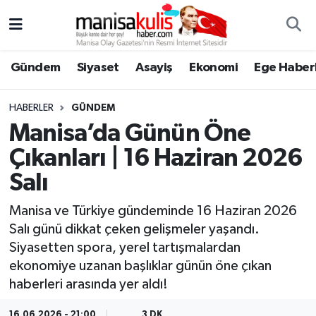
Asayiş
Yunusemre Nöbetçi Eczaneler
Gündem
Siyaset
Asayiş
Ekonomi
Ege Haberl
Ege Haberleri
Yunusemre Hava Durumu
HABERLER
GÜNDEM
Ekonomi
Yunusemre Trafik Yoğunluk Haritası
Manisa’da Günün Öne
Çıkanları | 16 Haziran 2026
Genel
Süper Lig Puan Durumu ve Fikstür
Salı
Gündem
Tüm Manşetler
Manisa ve Türkiye gündeminde 16 Haziran 2026
Salı günü dikkat çeken gelişmeler yaşandı.
Resmi İlan
Son Dakika Haberleri
Siyasetten spora, yerel tartışmalardan
ekonomiye uzanan başlıklar günün öne çıkan
Siyaset
Haber Arşivi
haberleri arasında yer aldı!
Spor
16.06.2026 - 21:00
3 DK