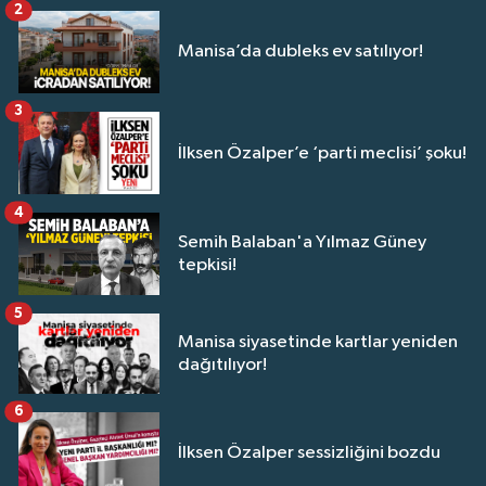
2
Manisa’da dubleks ev satılıyor!
3
İlksen Özalper’e ‘parti meclisi’ şoku!
4
Semih Balaban'a Yılmaz Güney
tepkisi!
5
Manisa siyasetinde kartlar yeniden
dağıtılıyor!
6
İlksen Özalper sessizliğini bozdu