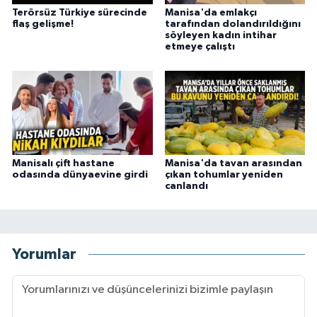
Terörsüz Türkiye sürecinde
Manisa'da emlakçı
flaş gelişme!
tarafından dolandırıldığını
söyleyen kadın intihar
etmeye çalıştı
Manisalı çift hastane
Manisa'da tavan arasından
odasında dünyaevine girdi
çıkan tohumlar yeniden
canlandı
Yorumlar