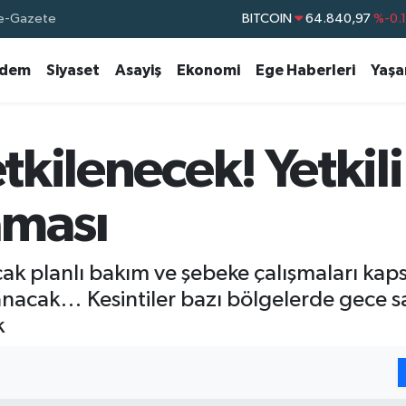
e-Gazete
DOLAR
47,7436
%0.
EURO
55,2510
%0.
dem
Siyaset
Asayiş
Ekonomi
Ege Haberleri
Yaş
STERLİN
64,4811
%0.
GRAM ALTIN
6660.55
%
BİST100
13.779
%-
etkilenecek! Yetkil
BITCOIN
64.840,97
%-0.
aması
cak planlı bakım ve şebeke çalışmaları ka
yaşanacak… Kesintiler bazı bölgelerde gece 
k