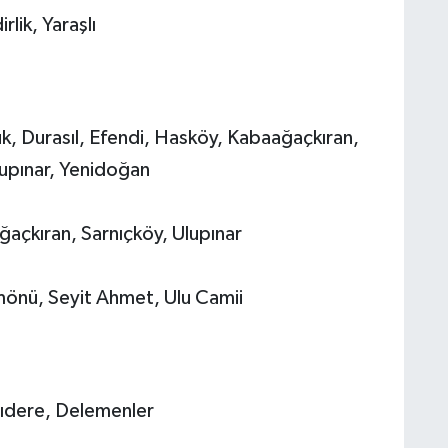
lik, Yaraşlı
k, Durasıl, Efendi, Hasköy, Kabaağaçkıran,
lupınar, Yenidoğan
ğaçkıran, Sarnıçköy, Ulupınar
mönü, Seyit Ahmet, Ulu Camii
lıdere, Delemenler