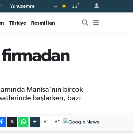
°
Yunusemre
18
33
32
am
Türkiye
Resmi İlan
38
0
14
i firmadan
15
psamında Manisa'nın birçok
saatlerinde başlarken, bazı
-
+
A
A