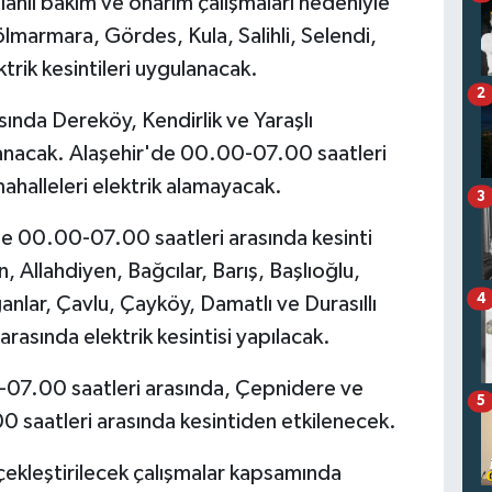
lanlı bakım ve onarım çalışmaları nedeniyle
ölmarmara, Gördes, Kula, Salihli, Selendi,
trik kesintileri uygulanacak.
2
nda Dereköy, Kendirlik ve Yaraşlı
ulanacak. Alaşehir'de 00.00-07.00 saatleri
halleleri elektrik alamayacak.
3
e 00.00-07.00 saatleri arasında kesinti
, Allahdiyen, Bağcılar, Barış, Başlıoğlu,
4
anlar, Çavlu, Çayköy, Damatlı ve Durasıllı
asında elektrik kesintisi yapılacak.
-07.00 saatleri arasında, Çepnidere ve
5
0 saatleri arasında kesintiden etkilenecek.
rçekleştirilecek çalışmalar kapsamında