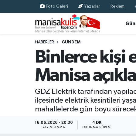
Foto Galeri
Yazarlar
Reklam
Asayiş
Yunusemre Nöbetçi Eczaneler
Gün
Ege Haberleri
Yunusemre Hava Durumu
HABERLER
GÜNDEM
Binlerce kişi 
Ekonomi
Yunusemre Trafik Yoğunluk Haritası
Manisa açıkl
Genel
Süper Lig Puan Durumu ve Fikstür
Gündem
Tüm Manşetler
GDZ Elektrik tarafından yapıla
ilçesinde elektrik kesintileri 
Resmi İlan
Son Dakika Haberleri
mahallelerde gün boyu sürece
Siyaset
Haber Arşivi
16.06.2026 - 20:30
4 DK
YAYINLANMA
OKUNMA SÜRESI
Spor