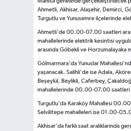
Manisa genelinde gerçekleştirilecek p
Ahmetli, Akhisar, Alaşehir, Demirci, G
Turgutlu ve Yunusemre ilçelerinde elek
Ahmetli'de 00.00-07.00 saatleri arası
mahallelerinde elektrik kesintisi uyg
arasında Göbekli ve Horzumalayaka ma
Gölmarmara'da Yunuslar Mahallesi'nd
yaşanacak. Salihli'de ise Adala, Akören
Beşeylül, Beylikli, Caferbey, Çakaldoğ
mahallelerinde 00.00-07.00 saatleri ar
Turgutlu'da Karaköy Mahallesi 00.00
Selvilitepe mahalleleri ise 01.00-05.0
Akhisar'da farklı saat aralıklarında ge