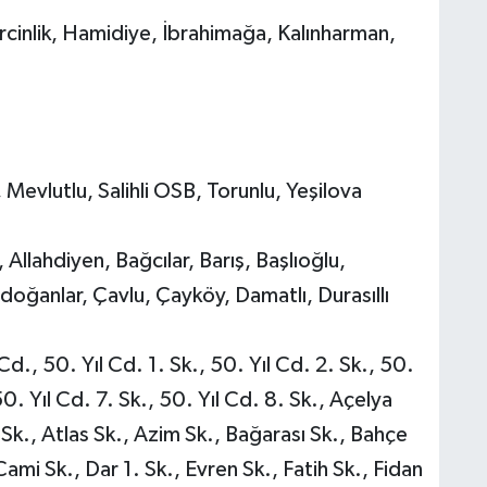
rcinlik, Hamidiye, İbrahimağa, Kalınharman,
, Mevlutlu, Salihli OSB, Torunlu, Yeşilova
Allahdiyen, Bağcılar, Barış, Başlıoğlu,
ldoğanlar, Çavlu, Çayköy, Damatlı, Durasıllı
Cd., 50. Yıl Cd. 1. Sk., 50. Yıl Cd. 2. Sk., 50.
50. Yıl Cd. 7. Sk., 50. Yıl Cd. 8. Sk., Açelya
 Sk., Atlas Sk., Azim Sk., Bağarası Sk., Bahçe
ami Sk., Dar 1. Sk., Evren Sk., Fatih Sk., Fidan