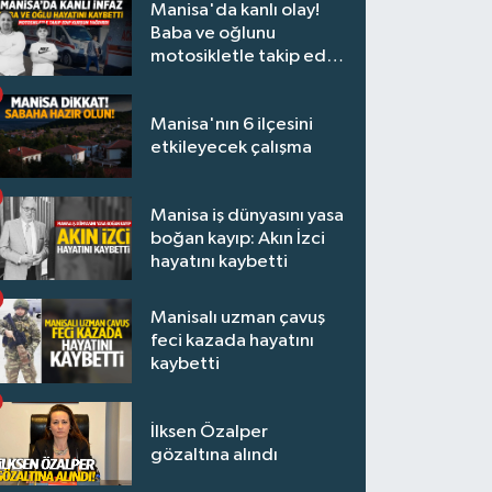
Manisa'da kanlı olay!
Baba ve oğlunu
motosikletle takip edip
kurşun yağdırdı
Manisa'nın 6 ilçesini
etkileyecek çalışma
Manisa iş dünyasını yasa
boğan kayıp: Akın İzci
hayatını kaybetti
Manisalı uzman çavuş
feci kazada hayatını
kaybetti
İlksen Özalper
gözaltına alındı