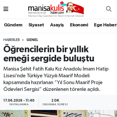
Asayiş
Yunusemre Nöbetçi Eczaneler
Gündem
Siyaset
Asayiş
Ekonomi
Ege Haberl
Ege Haberleri
Yunusemre Hava Durumu
HABERLER
GENEL
Ekonomi
Yunusemre Trafik Yoğunluk Haritası
Öğrencilerin bir yıllık
emeği sergide buluştu
Genel
Süper Lig Puan Durumu ve Fikstür
Manisa Şehit Fatih Kalu Kız Anadolu İmam Hatip
Gündem
Tüm Manşetler
Lisesi’nde Türkiye Yüzyılı Maarif Modeli
kapsamında hazırlanan “Yıl Sonu Maarif Proje
Resmi İlan
Son Dakika Haberleri
Ödevleri Sergisi” düzenlenen törenle açıldı.
Siyaset
Haber Arşivi
17.06.2026 - 11:40
2 DK
YAYINLANMA
OKUNMA SÜRESI
Spor