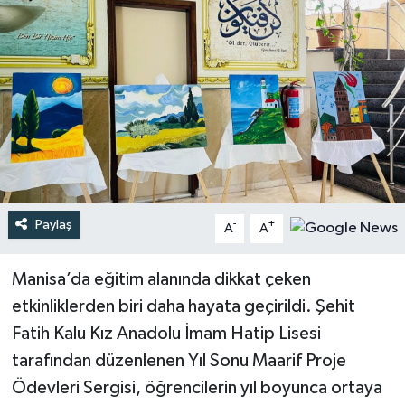
Türkiye
Yaşam
Paylaş
-
+
A
A
Manisa’da eğitim alanında dikkat çeken
etkinliklerden biri daha hayata geçirildi. Şehit
Fatih Kalu Kız Anadolu İmam Hatip Lisesi
tarafından düzenlenen Yıl Sonu Maarif Proje
Ödevleri Sergisi, öğrencilerin yıl boyunca ortaya