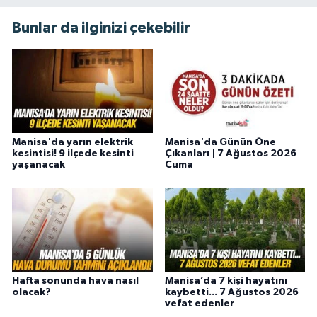
Bunlar da ilginizi çekebilir
Manisa'da yarın elektrik
Manisa'da Günün Öne
kesintisi! 9 ilçede kesinti
Çıkanları | 7 Ağustos 2026
yaşanacak
Cuma
Hafta sonunda hava nasıl
Manisa’da 7 kişi hayatını
olacak?
kaybetti... 7 Ağustos 2026
vefat edenler