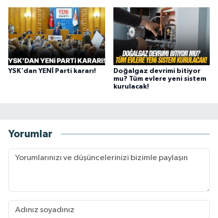
YSK'dan YENİ Parti kararı!
Doğalgaz devrimi bitiyor
mu? Tüm evlere yeni sistem
kurulacak!
Yorumlar