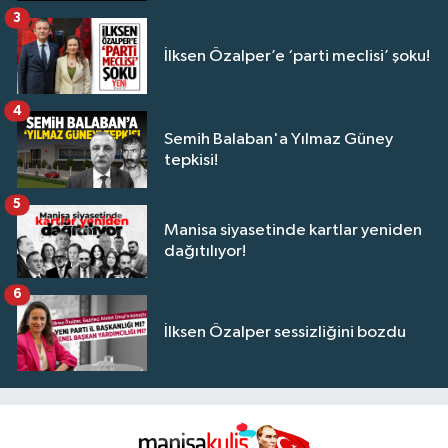
3
İlksen Özalper’e ‘parti meclisi’ şoku!
4
Semih Balaban'a Yılmaz Güney
tepkisi!
5
Manisa siyasetinde kartlar yeniden
dağıtılıyor!
6
İlksen Özalper sessizliğini bozdu