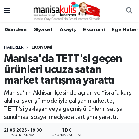
Asayiş
Yunusemre Nöbetçi Eczaneler
Gündem
Siyaset
Asayiş
Ekonomi
Ege Haberl
Ege Haberleri
Yunusemre Hava Durumu
HABERLER
EKONOMI
Ekonomi
Yunusemre Trafik Yoğunluk Haritası
Manisa'da TETT'si geçen
ürünleri ucuza satan
Genel
Süper Lig Puan Durumu ve Fikstür
market tartışma yarattı
Gündem
Tüm Manşetler
Manisa’nın Akhisar ilçesinde açılan ve “israfa karşı
akıllı alışveriş” modeliyle çalışan markette,
Resmi İlan
Son Dakika Haberleri
TETT’si yaklaşan veya geçmiş ürünlerin satışa
sunulması sosyal medyada tartışma yarattı.
Siyaset
Haber Arşivi
21.06.2026 - 19:30
1 DK
Spor
YAYINLANMA
OKUNMA SÜRESI