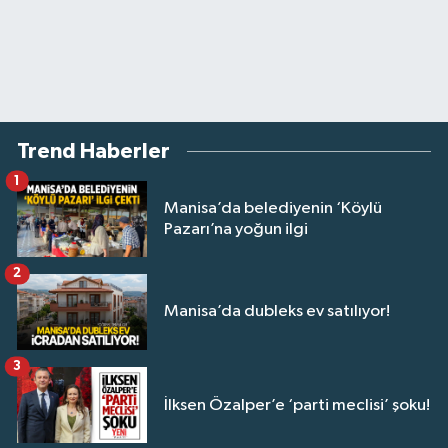
Trend Haberler
1
Manisa’da belediyenin ‘Köylü
Pazarı’na yoğun ilgi
2
Manisa’da dubleks ev satılıyor!
3
İlksen Özalper’e ‘parti meclisi’ şoku!