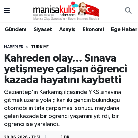
Asayiş
Yunusemre Nöbetçi Eczaneler
Gündem
Siyaset
Asayiş
Ekonomi
Ege Haberl
Ege Haberleri
Yunusemre Hava Durumu
HABERLER
TÜRKIYE
Ekonomi
Yunusemre Trafik Yoğunluk Haritası
Kahreden olay… Sınava
yetişmeye çalışan öğrenci
Genel
Süper Lig Puan Durumu ve Fikstür
kazada hayatını kaybetti
Gündem
Tüm Manşetler
Gaziantep’in Karkamış ilçesinde YKS sınavına
gitmek üzere yola çıkan iki gencin bulunduğu
Resmi İlan
Son Dakika Haberleri
otomobilin tırla çarpışması sonucu meydana
gelen kazada bir öğrenci yaşamını yitirdi, bir
Siyaset
Haber Arşivi
öğrenci ise yaralandı.
Spor
20.06.2026 - 11:51
1 DK