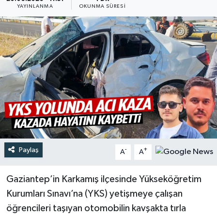
YAYINLANMA
OKUNMA SÜRESI
Türkiye
Yaşam
Paylaş
-
+
A
A
Gaziantep’in Karkamış ilçesinde Yükseköğretim
Kurumları Sınavı’na (YKS) yetişmeye çalışan
öğrencileri taşıyan otomobilin kavşakta tırla