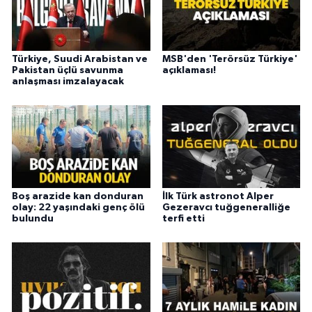
Türkiye, Suudi Arabistan ve
MSB'den 'Terörsüz Türkiye'
Pakistan üçlü savunma
açıklaması!
anlaşması imzalayacak
Boş arazide kan donduran
İlk Türk astronot Alper
olay: 22 yaşındaki genç ölü
Gezeravcı tuğgeneralliğe
bulundu
terfi etti