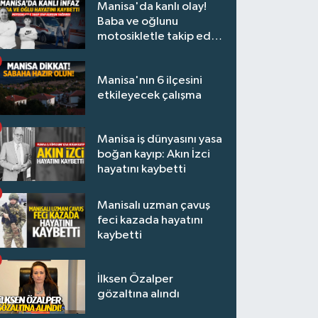
Manisa'da kanlı olay!
Baba ve oğlunu
motosikletle takip edip
kurşun yağdırdı
Manisa'nın 6 ilçesini
etkileyecek çalışma
Manisa iş dünyasını yasa
boğan kayıp: Akın İzci
hayatını kaybetti
Manisalı uzman çavuş
feci kazada hayatını
kaybetti
İlksen Özalper
gözaltına alındı