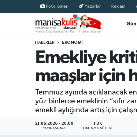
Foto Galeri
Yazarlar
Reklam
Asayiş
Yunusemre Nöbetçi Eczaneler
Gün
Ege Haberleri
Yunusemre Hava Durumu
HABERLER
EKONOMI
Emekliye krit
Ekonomi
Yunusemre Trafik Yoğunluk Haritası
maaşlar için 
Genel
Süper Lig Puan Durumu ve Fikstür
Gündem
Tüm Manşetler
Temmuz ayında açıklanacak enf
yüz binlerce emeklinin “sıfır zam
Resmi İlan
Son Dakika Haberleri
emekli aylığında artış için çalış
Siyaset
Haber Arşivi
21.06.2026 - 20:00
1 DK
YAYINLANMA
OKUNMA SÜRESI
Spor