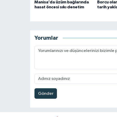
Manisa’da üzüm bağlarında
Borcu olan
hasat öncesi sıkı denetim
tarih yakl
Yorumlar
Gönder