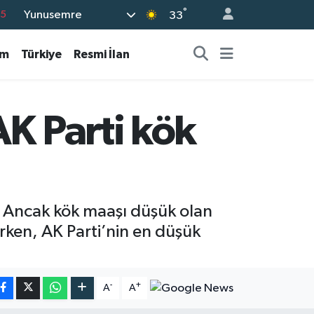
°
Yunusemre
15
33
18
am
Türkiye
Resmi İlan
32
38
0
AK Parti kök
14
. Ancak kök maaşı düşük olan
lirken, AK Parti’nin en düşük
-
+
A
A