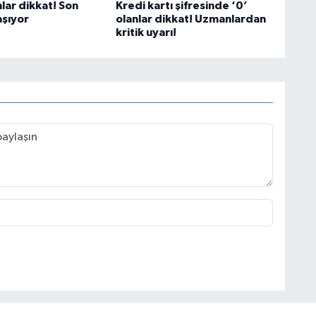
lar dikkat! Son
Kredi kartı şifresinde ‘0’
aşıyor
olanlar dikkat! Uzmanlardan
kritik uyarı!