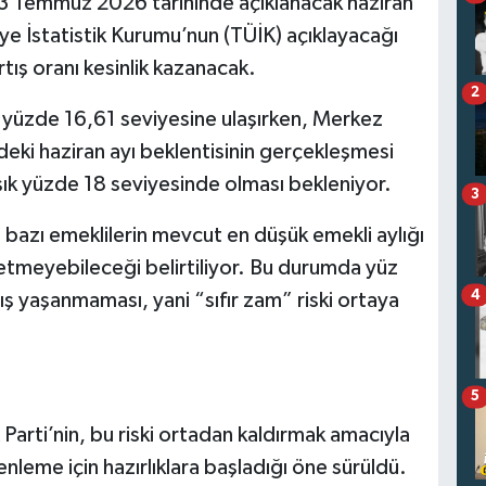
 3 Temmuz 2026 tarihinde açıklanacak haziran
kiye İstatistik Kurumu’nun (TÜİK) açıklayacağı
tış oranı kesinlik kazanacak.
2
kı yüzde 16,61 seviyesine ulaşırken, Merkez
ndeki haziran ayı beklentisinin gerçekleşmesi
şık yüzde 18 seviyesinde olması bekleniyor.
3
 bazı emeklilerin mevcut en düşük emekli aylığı
yetmeyebileceği belirtiliyor. Bu durumda yüz
4
tış yaşanmaması, yani “sıfır zam” riski ortaya
5
Parti’nin, bu riski ortadan kaldırmak amacıyla
nleme için hazırlıklara başladığı öne sürüldü.