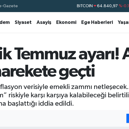
BITCOIN
64.840,97
%-0.
e-Gazete
DOLAR
47,7436
%0.
dem
Siyaset
Asayiş
Ekonomi
Ege Haberleri
Yaş
EURO
55,2510
%0.
STERLİN
64,4811
%0.
GRAM ALTIN
6660.55
%
ik Temmuz ayarı! 
BİST100
13.779
%-
harekete geçti
lasyon verisiyle emekli zammı netleşecek
” riskiyle karşı karşıya kalabileceği belirti
ma başlattığı iddia edildi.