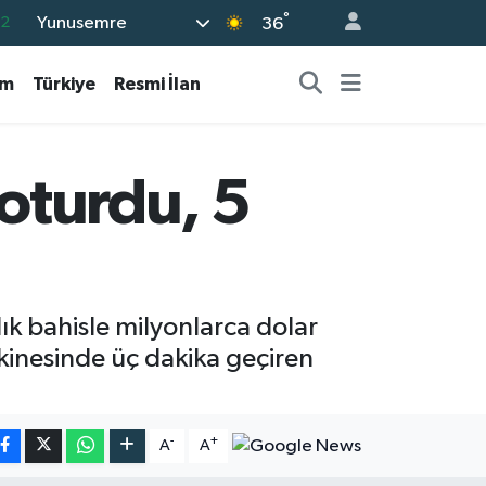
°
.2
Yunusemre
36
17
am
Türkiye
Resmi İlan
27
35
12
 oturdu, 5
19
lık bahisle milyonlarca dolar
makinesinde üç dakika geçiren
-
+
A
A