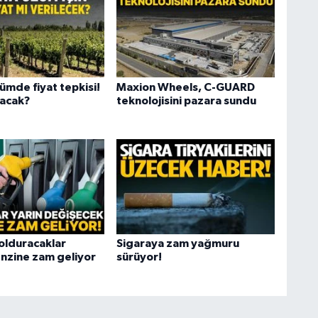
ümde fiyat tepkisi!
Maxion Wheels, C-GUARD
lacak?
teknolojisini pazara sundu
lduracaklar
Sigaraya zam yağmuru
enzine zam geliyor
sürüyor!