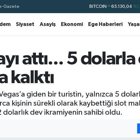
BITCOIN
65.130,04
%1
e-Gazete
DOLAR
47,7106
%0.
dem
Siyaset
Asayiş
Ekonomi
Ege Haberleri
Yaş
EURO
55,1652
%0.
STERLİN
64,4046
%0.
GRAM ALTIN
6618.49
%2.
yı attı... 5 dolarla
BİST100
13.773
%-
a kalktı
egas’a giden bir turistin, yalnızca 5 dolar
rca kişinin sürekli olarak kaybettiği slot 
 dolarlık dev ikramiyenin sahibi oldu.