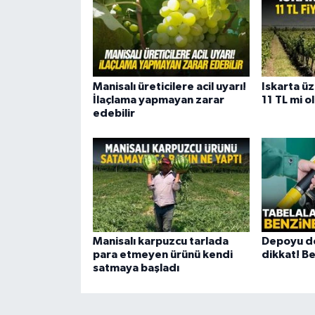
Manisalı üreticilere acil uyarı!
Iskarta üz
İlaçlama yapmayan zarar
11 TL mi o
edebilir
Manisalı karpuzcu tarlada
Depoyu do
para etmeyen ürünü kendi
dikkat! B
satmaya başladı