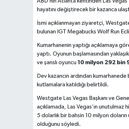
ABD’nin Atlanta kentinden Las Vegas’a 
hayatını değiştirecek bir kazanca ulaşt
İsmi açıklanmayan ziyaretçi, Westga
bulunan IGT Megabucks Wolf Run Eclips
Kumarhanenin yaptığı açıklamaya göre 
yaptı. Oyunun başlamasından yaklaşık 
ve şanslı oyuncu
10 milyon 292 bin 
Dev kazancın ardından kumarhanede bü
kutlamalara katıldığı belirtildi.
Westgate Las Vegas Başkanı ve Gene
açıklamada, Las Vegas’ın unutulmaz hik
5 dolarlık bir bahsin 10 milyon doları
olduğunu söyledi.