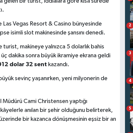
gelen bir turist, iddialara göre kısa sürede
ı.
te Las Vegas Resort & Casino bünyesinde
2
e isimli slot makinesinde şansını denedi.
turist, makineye yalnızca 5 dolarlık bahis
3
üç dakika sonra büyük ikramiye ekrana geldi
912 dolar 32 sent
kazandı.
yük sevinç yaşanırken, yeni milyonerin de
4
l Müdürü Cami Christensen yaptığı
5
âyelerle anılan bir şehir olduğunu belirterek,
n üzerinde bir kazanca dönüşmesinin eşsiz bir an