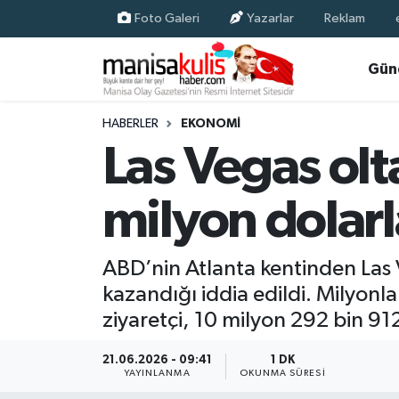
Foto Galeri
Yazarlar
Reklam
Asayiş
Yunusemre Nöbetçi Eczaneler
Gün
Ege Haberleri
Yunusemre Hava Durumu
HABERLER
EKONOMI
Las Vegas olta
Ekonomi
Yunusemre Trafik Yoğunluk Haritası
milyon dolarl
Genel
Süper Lig Puan Durumu ve Fikstür
Gündem
Tüm Manşetler
ABD’nin Atlanta kentinden Las V
kazandığı iddia edildi. Milyonla
Resmi İlan
Son Dakika Haberleri
ziyaretçi, 10 milyon 292 bin 912
Siyaset
Haber Arşivi
21.06.2026 - 09:41
1 DK
YAYINLANMA
OKUNMA SÜRESI
Spor