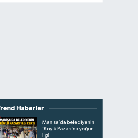
Trend Haberler
Manisa’da belediyenin
‘Köylü Pazarı’na yoğun
ilgi