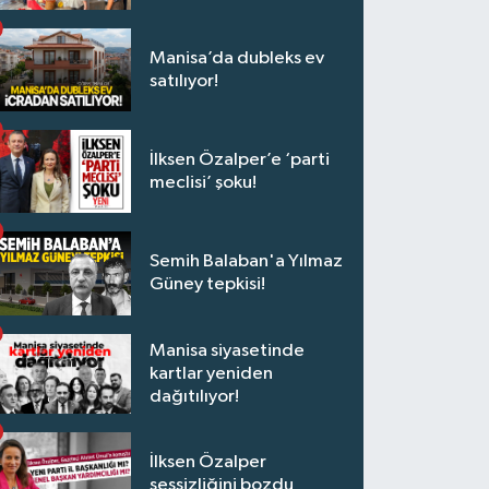
Manisa’da dubleks ev
satılıyor!
İlksen Özalper’e ‘parti
meclisi’ şoku!
Semih Balaban'a Yılmaz
Güney tepkisi!
Manisa siyasetinde
kartlar yeniden
dağıtılıyor!
İlksen Özalper
sessizliğini bozdu