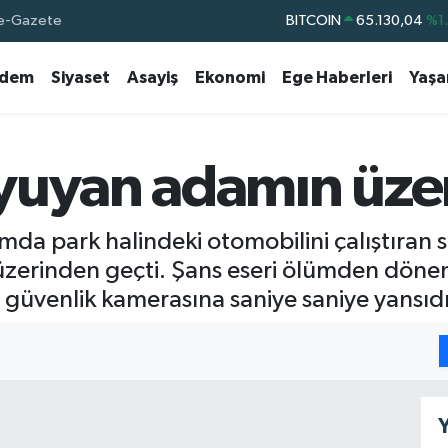
e-Gazete
BITCOIN
65.130,04
%1
DOLAR
47,7106
%0.
dem
Siyaset
Asayiş
Ekonomi
Ege Haberleri
Yaş
EURO
55,1652
%0.
STERLİN
64,4046
%0.
GRAM ALTIN
6648.99
%2.
yuyan adamın üzer
BİST100
13.773
%-
rımda park halindeki otomobilini çalıştır
erinden geçti. Şans eseri ölümden dönen 
, güvenlik kamerasına saniye saniye yansıdı
Y