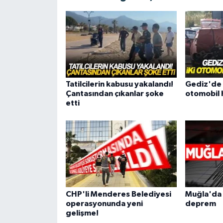
Tatilcilerin kabusu yakalandı!
Gediz'de c
Çantasından çıkanlar şoke
otomobil
etti
CHP'li Menderes Belediyesi
Muğla'da 
operasyonunda yeni
deprem
gelişme!