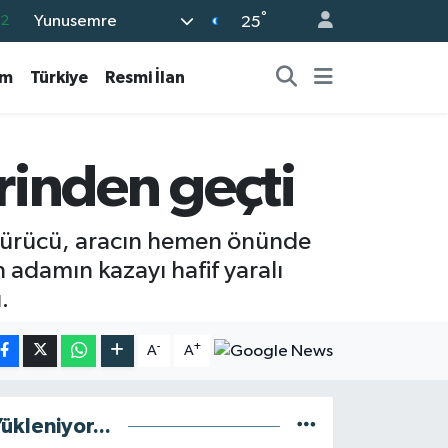
°
Yunusemre
.2
25
17
am
Türkiye
Resmi İlan
27
35
59
inden geçti
19
an sürücü, aracın hemen önünde
adamın kazayı hafif yaralı
.
-
+
A
A
ükleniyor...