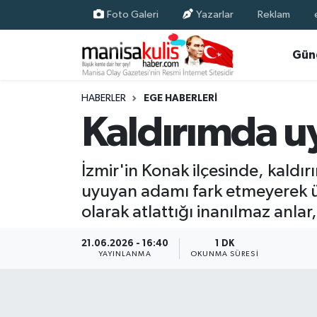
Foto Galeri
Yazarlar
Reklam
Asayiş
Yunusemre Nöbetçi Eczaneler
Gün
Ege Haberleri
Yunusemre Hava Durumu
HABERLER
EGE HABERLERI
Kaldırımda u
Ekonomi
Yunusemre Trafik Yoğunluk Haritası
Genel
Süper Lig Puan Durumu ve Fikstür
İzmir'in Konak ilçesinde, kaldı
uyuyan adamı fark etmeyerek üz
Gündem
Tüm Manşetler
olarak atlattığı inanılmaz anlar
Resmi İlan
Son Dakika Haberleri
21.06.2026 - 16:40
1 DK
YAYINLANMA
OKUNMA SÜRESI
Siyaset
Haber Arşivi
Spor