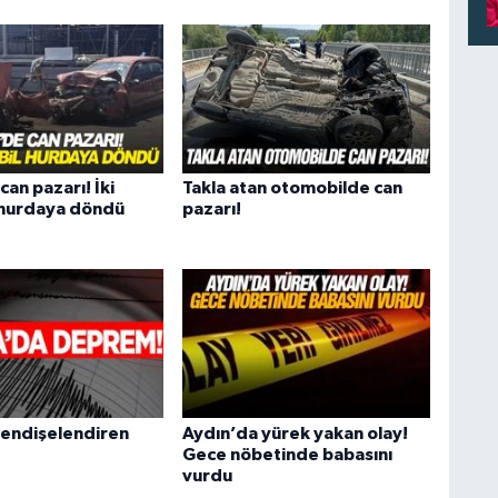
an pazarı! İki
Takla atan otomobilde can
 hurdaya döndü
pazarı!
endişelendiren
Aydın’da yürek yakan olay!
Gece nöbetinde babasını
vurdu