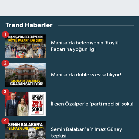
Trend Haberler
1
Manisa’da belediyenin ‘Köylü
Pazarı’na yoğun ilgi
2
Manisa’da dubleks ev satılıyor!
3
İlksen Özalper’e ‘parti meclisi’ şoku!
4
Semih Balaban'a Yılmaz Güney
tepkisi!