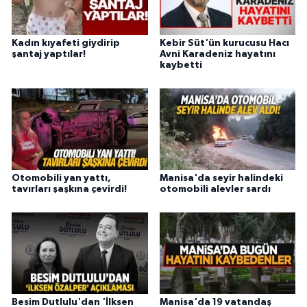
Kadın kıyafeti giydirip
Kebir Süt'ün kurucusu Hacı
şantaj yaptılar!
Avni Karadeniz hayatını
kaybetti
Otomobili yan yattı,
Manisa'da seyir halindeki
tavırları şaşkına çevirdi!
otomobili alevler sardı
Besim Dutlulu'dan 'İlksen
Manisa'da 19 vatandaş