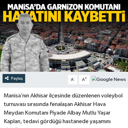
Türkiye
Yaşam
Paylaş
-
+
A
A
Manisa’nın Akhisar ilçesinde düzenlenen voleybol
turnuvası sırasında fenalaşan Akhisar Hava
Meydan Komutanı Piyade Albay Mutlu Yaşar
Kaplan, tedavi gördüğü hastanede yaşamını