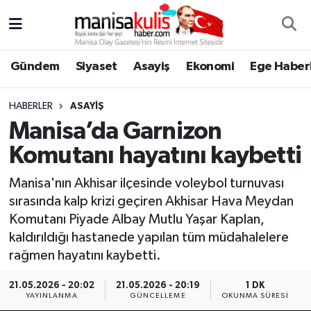
Asayiş
Yunusemre Nöbetçi Eczaneler
Gündem
Siyaset
Asayiş
Ekonomi
Ege Haberl
Ege Haberleri
Yunusemre Hava Durumu
HABERLER
ASAYIŞ
Ekonomi
Yunusemre Trafik Yoğunluk Haritası
Manisa’da Garnizon
Komutanı hayatını kaybetti
Genel
Süper Lig Puan Durumu ve Fikstür
Manisa'nın Akhisar ilçesinde voleybol turnuvası
Gündem
Tüm Manşetler
sırasında kalp krizi geçiren Akhisar Hava Meydan
Komutanı Piyade Albay Mutlu Yaşar Kaplan,
Resmi İlan
Son Dakika Haberleri
kaldırıldığı hastanede yapılan tüm müdahalelere
rağmen hayatını kaybetti.
Siyaset
Haber Arşivi
21.05.2026 - 20:02
21.05.2026 - 20:19
1 DK
YAYINLANMA
GÜNCELLEME
OKUNMA SÜRESI
Spor