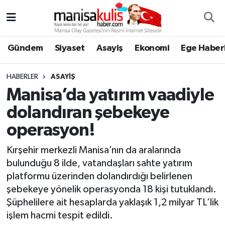
Asayiş
Yunusemre Nöbetçi Eczaneler
Gündem
Siyaset
Asayiş
Ekonomi
Ege Haberl
Ege Haberleri
Yunusemre Hava Durumu
HABERLER
ASAYIŞ
Ekonomi
Yunusemre Trafik Yoğunluk Haritası
Manisa’da yatırım vaadiyle
dolandıran şebekeye
Genel
Süper Lig Puan Durumu ve Fikstür
operasyon!
Gündem
Tüm Manşetler
Kırşehir merkezli Manisa’nın da aralarında
bulunduğu 8 ilde, vatandaşları sahte yatırım
Resmi İlan
Son Dakika Haberleri
platformu üzerinden dolandırdığı belirlenen
şebekeye yönelik operasyonda 18 kişi tutuklandı.
Siyaset
Haber Arşivi
Şüphelilere ait hesaplarda yaklaşık 1,2 milyar TL’lik
işlem hacmi tespit edildi.
Spor