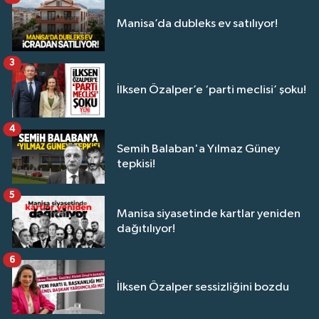
Manisa’da dubleks ev satılıyor!
3
İlksen Özalper’e ‘parti meclisi’ şoku!
4
Semih Balaban'a Yılmaz Güney
tepkisi!
5
Manisa siyasetinde kartlar yeniden
dağıtılıyor!
6
İlksen Özalper sessizliğini bozdu