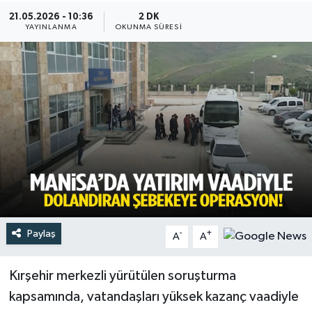
21.05.2026 - 10:36
2 DK
Türkiye
YAYINLANMA
OKUNMA SÜRESI
Yaşam
Paylaş
-
+
A
A
Kırşehir merkezli yürütülen soruşturma
kapsamında, vatandaşları yüksek kazanç vaadiyle