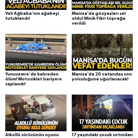
Veli Ağbaba'nın ağabeyi
Manisa’da gözyaşları sel
tutuklandı!
oldu! Minik Fikri toprağa
verildi
Yunusemre'de kahreden
Manisa’da 20 vatandaş son
ölüm! Motosiklet bariyere
yolculuğuna uğurlanacak!
saplandı!
Alkollü sürücünün oyunu
17 yaşındaki çocuk sırtından