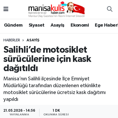
Asayiş
Yunusemre Nöbetçi Eczaneler
Gündem
Siyaset
Asayiş
Ekonomi
Ege Haberl
Ege Haberleri
Yunusemre Hava Durumu
HABERLER
ASAYIŞ
Ekonomi
Yunusemre Trafik Yoğunluk Haritası
Salihli’de motosiklet
sürücülerine için kask
Genel
Süper Lig Puan Durumu ve Fikstür
dağıtıldı
Gündem
Tüm Manşetler
Manisa’nın Salihli ilçesinde İlçe Emniyet
Müdürlüğü tarafından düzenlenen etkinlikte
Resmi İlan
Son Dakika Haberleri
motosiklet sürücülerine ücretsiz kask dağıtımı
yapıldı
Siyaset
Haber Arşivi
21.05.2026 - 14:56
1 DK
Spor
YAYINLANMA
OKUNMA SÜRESI