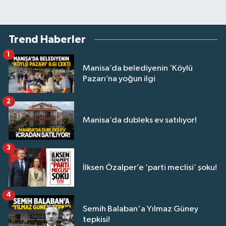
Trend Haberler
1
Manisa’da belediyenin ‘Köylü
Pazarı’na yoğun ilgi
2
Manisa’da dubleks ev satılıyor!
3
İlksen Özalper’e ‘parti meclisi’ şoku!
4
Semih Balaban'a Yılmaz Güney
tepkisi!