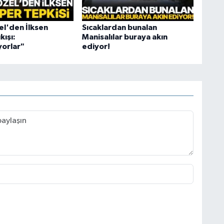
l'den İlksen
Sıcaklardan bunalan
kışı:
Manisalılar buraya akın
orlar"
ediyor!