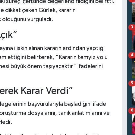
i süreç içerisinde değerlendirildiğini belirtti.
e dikkat çeken Gürlek, kararın
ık olduğunu vurguladı.
3
Açık”
ına ilişkin alınan kararın ardından yaptığı
4
 ettiğini belirterek, “Kararın temyiz yolu
mesi büyük önem taşıyacaktır” ifadelerini
5
yerek Karar Verdi”
gelerinin başvurularıyla başladığını ifade
6
oruşturma dosyalarını, tanık anlatımlarını ve
yledi.