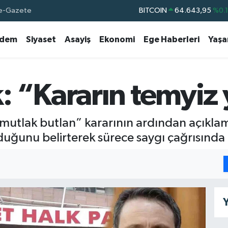
BITCOIN
64.643,95
%0.
e-Gazete
DOLAR
47,6006
%0.
dem
Siyaset
Asayiş
Ekonomi
Ege Haberleri
Yaş
EURO
55,0250
%0.
STERLİN
64,2398
%0
GRAM ALTIN
6500.87
%0.
 “Kararın temyiz 
BİST100
13.799
%7
n “mutlak butlan” kararının ardından açıkl
lduğunu belirterek sürece saygı çağrısınd
Y