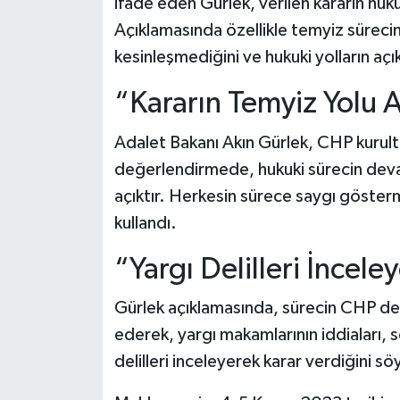
ifade eden Gürlek, verilen kararın hukuk
Açıklamasında özellikle temyiz sürecin
kesinleşmediğini ve hukuki yolların aç
“Kararın Temyiz Yolu 
Adalet Bakanı Akın Gürlek, CHP kurultay
değerlendirmede, hukuki sürecin devam
açıktır. Herkesin sürece saygı göster
kullandı.
“Yargı Delilleri İncele
Gürlek açıklamasında, sürecin CHP dele
ederek, yargı makamlarının iddiaları, s
delilleri inceleyerek karar verdiğini sö