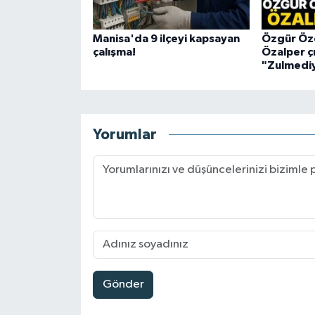
Manisa'da 9 ilçeyi kapsayan
Özgür Öze
çalışma!
Özalper çı
"Zulmediy
Yorumlar
Gönder