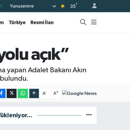
16
°
Yunusemre
35
06
am
Türkiye
Resmi İlan
02
.2
12
yolu açık”
0
ama yapan Adalet Bakanı Akın
a bulundu.
-
+
A
A
ükleniyor...