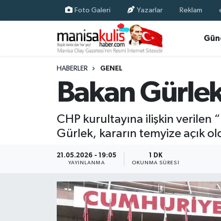
Foto Galeri
Yazarlar
Reklam
Asayiş
Yunusemre Nöbetçi Eczaneler
Gün
Ege Haberleri
Yunusemre Hava Durumu
HABERLER
GENEL
Bakan Gürlek:
Ekonomi
Yunusemre Trafik Yoğunluk Haritası
Genel
Süper Lig Puan Durumu ve Fikstür
CHP kurultayına ilişkin verile
Gürlek, kararın temyize açık o
Gündem
Tüm Manşetler
21.05.2026 - 19:05
1 DK
Resmi İlan
Son Dakika Haberleri
YAYINLANMA
OKUNMA SÜRESI
Siyaset
Haber Arşivi
Spor