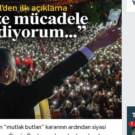
Y
1
n “mutlak butlan” kararının ardından siyasi