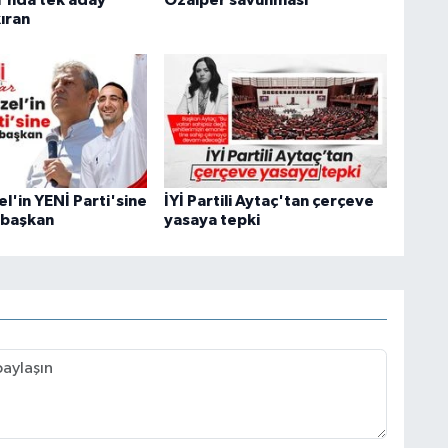
ıran
l'in YENİ Parti'sine
İYİ Partili Aytaç'tan çerçeve
ı başkan
yasaya tepki