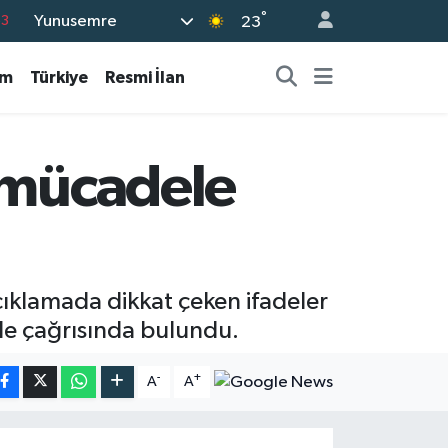
°
Yunusemre
63
23
16
am
Türkiye
Resmi İlan
02
07
44
e mücadele
0
ıklamada dikkat çeken ifadeler
le çağrısında bulundu.
-
+
A
A