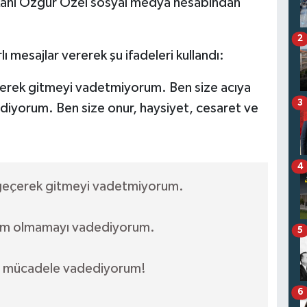
kanı Özgür Özel sosyal medya hesabından
2
ı mesajlar vererek şu ifadeleri kullandı:
çerek gitmeyi vadetmiyorum. Ben size acıya
3
iyorum. Ben size onur, haysiyet, cesaret ve
4
 geçerek gitmeyi vadetmiyorum.
slim olmamayı vadediyorum.
5
ve mücadele vadediyorum!
6