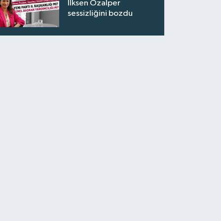
İlksen Özalper
sessizliğini bozdu