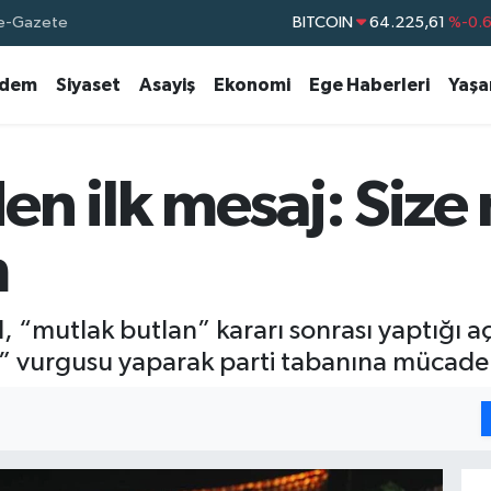
e-Gazete
BITCOIN
64.225,61
%-0.
DOLAR
47,7143
%0.
dem
Siyaset
Asayiş
Ekonomi
Ege Haberleri
Yaş
EURO
55,0317
%-0.
STERLİN
64,2463
%0.
GRAM ALTIN
6574.81
%1.
en ilk mesaj: Siz
BİST100
13.799
%7
m
“mutlak butlan” kararı sonrası yaptığı aç
a” vurgusu yaparak parti tabanına mücade