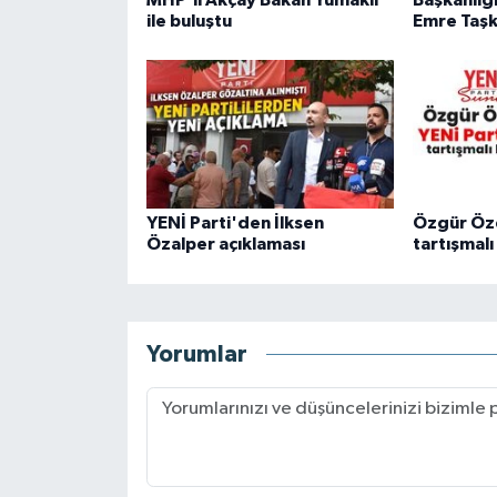
ile buluştu
Emre Taşk
YENİ Parti'den İlksen
Özgür Öze
Özalper açıklaması
tartışmal
Yorumlar