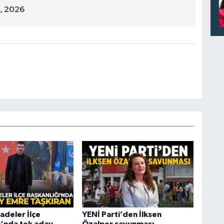
, 2026
deler İlçe
YENİ Parti’den İlksen
ı'nda tek aday
Özalper savunması