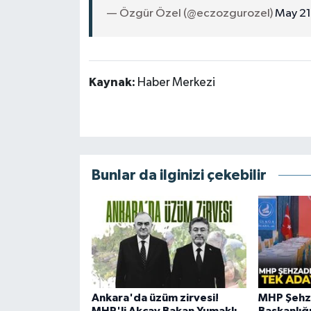
— Özgür Özel (@eczozgurozel)
May 21
Kaynak:
Haber Merkezi
Bunlar da ilginizi çekebilir
Ankara'da üzüm zirvesi!
MHP Şehza
MHP'li Akçay Bakan Yumaklı
Başkanlığ