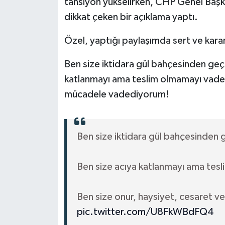
tansiyon yükselirken, CHP Genel Baş
dikkat çeken bir açıklama yaptı.
Özel, yaptığı paylaşımda sert ve kararl
Ben size iktidara gül bahçesinden ge
katlanmayı ama teslim olmamayı vaded
mücadele vadediyorum!
Ben size iktidara gül bahçesinden
Ben size acıya katlanmayı ama te
Ben size onur, haysiyet, cesaret 
pic.twitter.com/U8FkWBdFQ4