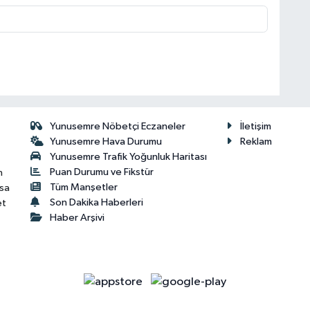
Yunusemre Nöbetçi Eczaneler
İletişim
Yunusemre Hava Durumu
Reklam
Yunusemre Trafik Yoğunluk Haritası
Puan Durumu ve Fikstür
n
Tüm Manşetler
isa
Son Dakika Haberleri
et
Haber Arşivi