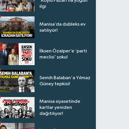
‘Köylü Pazarı’na yoğun
ilgi
Manisa’da dubleks ev
satılıyor!
İlksen Özalper’e ‘parti
meclisi’ şoku!
Semih Balaban'a Yılmaz
Güney tepkisi!
Manisa siyasetinde
kartlar yeniden
dağıtılıyor!