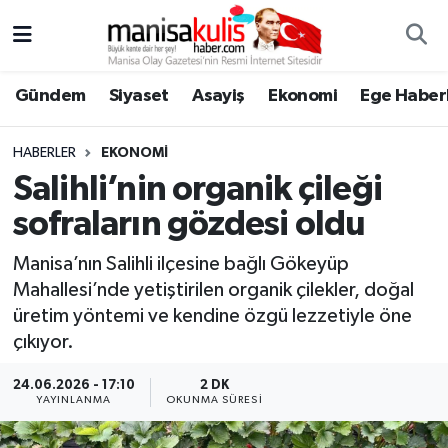
Asayiş
Yunusemre Nöbetçi Eczaneler
Gündem
Siyaset
Asayiş
Ekonomi
Ege Haberl
Ege Haberleri
Yunusemre Hava Durumu
HABERLER
EKONOMI
Ekonomi
Yunusemre Trafik Yoğunluk Haritası
Salihli’nin organik çileği
sofraların gözdesi oldu
Genel
Süper Lig Puan Durumu ve Fikstür
Manisa’nın Salihli ilçesine bağlı Gökeyüp
Gündem
Tüm Manşetler
Mahallesi’nde yetiştirilen organik çilekler, doğal
üretim yöntemi ve kendine özgü lezzetiyle öne
Resmi İlan
Son Dakika Haberleri
çıkıyor.
Siyaset
Haber Arşivi
24.06.2026 - 17:10
2 DK
YAYINLANMA
OKUNMA SÜRESI
Spor