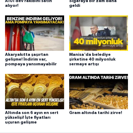
A101 dev rakibini satın
Sigaraya bir zam daha
alıyor!
geldi
Akaryakıtta şaşırtan
Manisa'da belediye
gelişme! İndirim var,
şirketine 40 milyonluk
pompaya yansımayabilir
sermaye artışı
Altında son 6 ayın en sert
Gram altında tarihi zirve!
yükselişi! İşte fiyatları
uçuran gelişme