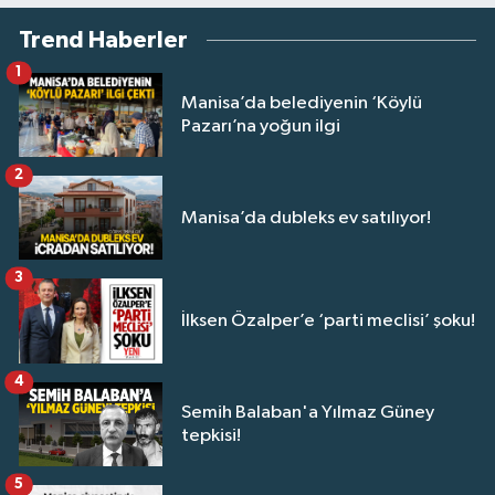
Trend Haberler
1
Manisa’da belediyenin ‘Köylü
Pazarı’na yoğun ilgi
2
Manisa’da dubleks ev satılıyor!
3
İlksen Özalper’e ‘parti meclisi’ şoku!
4
Semih Balaban'a Yılmaz Güney
tepkisi!
5