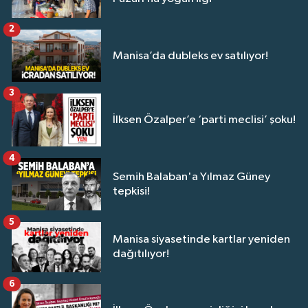
2
Manisa’da dubleks ev satılıyor!
3
İlksen Özalper’e ‘parti meclisi’ şoku!
4
Semih Balaban'a Yılmaz Güney
tepkisi!
5
Manisa siyasetinde kartlar yeniden
dağıtılıyor!
6