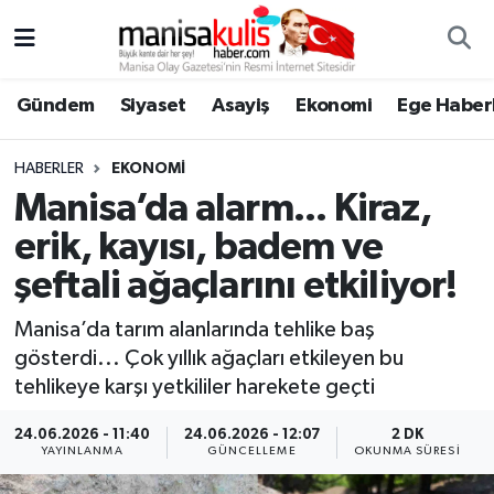
Asayiş
Yunusemre Nöbetçi Eczaneler
Gündem
Siyaset
Asayiş
Ekonomi
Ege Haberl
Ege Haberleri
Yunusemre Hava Durumu
HABERLER
EKONOMI
Ekonomi
Yunusemre Trafik Yoğunluk Haritası
Manisa’da alarm... Kiraz,
erik, kayısı, badem ve
Genel
Süper Lig Puan Durumu ve Fikstür
şeftali ağaçlarını etkiliyor!
Gündem
Tüm Manşetler
Manisa’da tarım alanlarında tehlike baş
gösterdi... Çok yıllık ağaçları etkileyen bu
Resmi İlan
Son Dakika Haberleri
tehlikeye karşı yetkililer harekete geçti
Siyaset
Haber Arşivi
24.06.2026 - 11:40
24.06.2026 - 12:07
2 DK
YAYINLANMA
GÜNCELLEME
OKUNMA SÜRESI
Spor