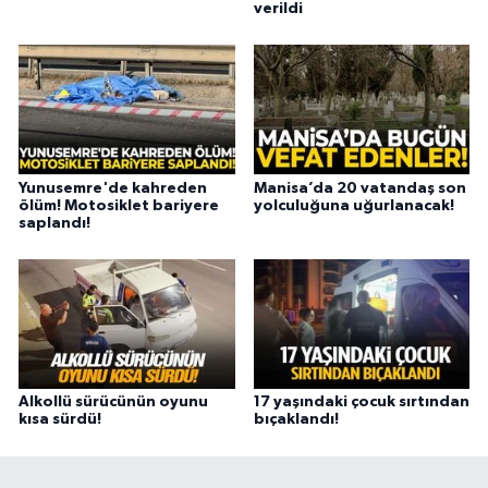
verildi
Yunusemre'de kahreden
Manisa’da 20 vatandaş son
ölüm! Motosiklet bariyere
yolculuğuna uğurlanacak!
saplandı!
Alkollü sürücünün oyunu
17 yaşındaki çocuk sırtından
kısa sürdü!
bıçaklandı!