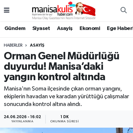
Asayiş
Yunusemre Nöbetçi Eczaneler
Gündem
Siyaset
Asayiş
Ekonomi
Ege Haberl
Ege Haberleri
Yunusemre Hava Durumu
HABERLER
ASAYIŞ
Ekonomi
Yunusemre Trafik Yoğunluk Haritası
Orman Genel Müdürlüğü
duyurdu! Manisa’daki
Genel
Süper Lig Puan Durumu ve Fikstür
yangın kontrol altında
Gündem
Tüm Manşetler
Manisa'nın Soma ilçesinde çıkan orman yangını,
ekiplerin havadan ve karadan yürüttüğü çalışmalar
Resmi İlan
Son Dakika Haberleri
sonucunda kontrol altına alındı.
Siyaset
Haber Arşivi
24.06.2026 - 16:02
1 DK
YAYINLANMA
OKUNMA SÜRESI
Spor