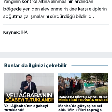
Yangının kontrol altına alınmasının ardından
bölgede yeniden alevlenme riskine karşı ekiplerin
soğutma çalışmalarını sürdürdüğü bildirildi.
Kaynak:
İHA
Bunlar da ilginizi çekebilir
Veli Ağbaba'nın ağabeyi
Manisa’da gözyaşları sel
tutuklandı!
oldu! Minik Fikri toprağa