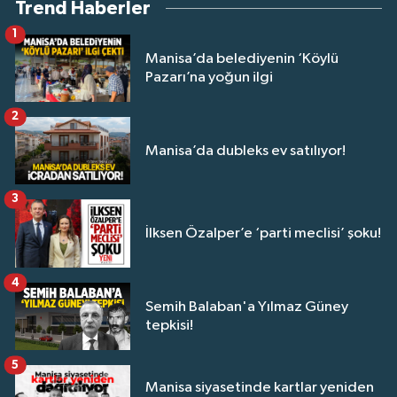
Trend Haberler
1
Manisa’da belediyenin ‘Köylü
Pazarı’na yoğun ilgi
2
Manisa’da dubleks ev satılıyor!
3
İlksen Özalper’e ‘parti meclisi’ şoku!
4
Semih Balaban'a Yılmaz Güney
tepkisi!
5
Manisa siyasetinde kartlar yeniden