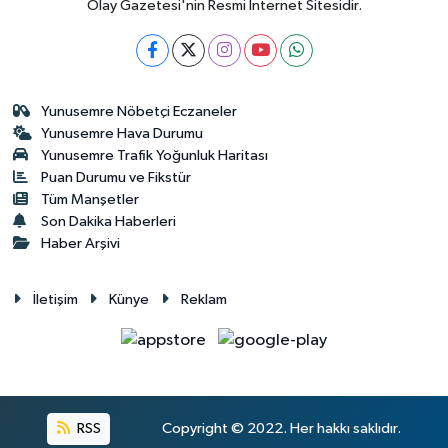
Olay Gazetesi'nin Resmi İnternet Sitesidir.
Yunusemre Nöbetçi Eczaneler
Yunusemre Hava Durumu
Yunusemre Trafik Yoğunluk Haritası
Puan Durumu ve Fikstür
Tüm Manşetler
Son Dakika Haberleri
Haber Arşivi
İletişim
Künye
Reklam
RSS
Copyright © 2022. Her hakkı saklıdır.