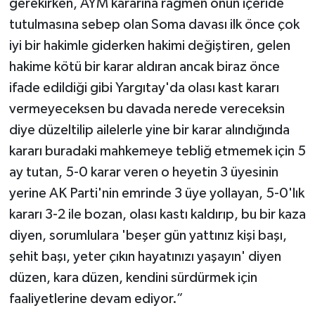
gerekirken, AYM kararına rağmen onun içeride
tutulmasına sebep olan Soma davası ilk önce çok
iyi bir hakimle giderken hakimi değiştiren, gelen
hakime kötü bir karar aldıran ancak biraz önce
ifade edildiği gibi Yargıtay'da olası kast kararı
vermeyeceksen bu davada nerede vereceksin
diye düzeltilip ailelerle yine bir karar alındığında
kararı buradaki mahkemeye tebliğ etmemek için 5
ay tutan, 5-0 karar veren o heyetin 3 üyesinin
yerine AK Parti'nin emrinde 3 üye yollayan, 5-0'lık
kararı 3-2 ile bozan, olası kastı kaldırıp, bu bir kaza
diyen, sorumlulara 'beşer gün yattınız kişi başı,
şehit başı, yeter çıkın hayatınızı yaşayın' diyen
düzen, kara düzen, kendini sürdürmek için
faaliyetlerine devam ediyor.”