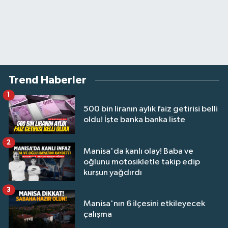
Trend Haberler
1
500 bin liranın aylık faiz getirisi belli
oldu! İşte banka banka liste
2
Manisa'da kanlı olay! Baba ve
oğlunu motosikletle takip edip
kurşun yağdırdı
3
Manisa'nın 6 ilçesini etkileyecek
çalışma