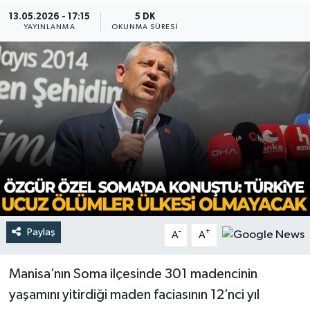
13.05.2026 - 17:15
5 DK
Türkiye
YAYINLANMA
OKUNMA SÜRESI
Yaşam
Paylaş
-
+
A
A
Manisa’nın Soma ilçesinde 301 madencinin
yaşamını yitirdiği maden faciasının 12’nci yıl