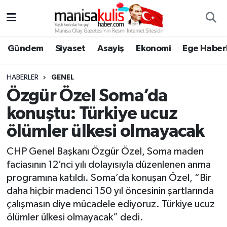
Asayiş
Yunusemre Nöbetçi Eczaneler
Gündem
Siyaset
Asayiş
Ekonomi
Ege Haberl
Ege Haberleri
Yunusemre Hava Durumu
HABERLER
GENEL
Ekonomi
Yunusemre Trafik Yoğunluk Haritası
Özgür Özel Soma’da
konuştu: Türkiye ucuz
Genel
Süper Lig Puan Durumu ve Fikstür
ölümler ülkesi olmayacak
Gündem
Tüm Manşetler
CHP Genel Başkanı Özgür Özel, Soma maden
faciasının 12’nci yılı dolayısıyla düzenlenen anma
Resmi İlan
Son Dakika Haberleri
programına katıldı. Soma’da konuşan Özel, “Bir
daha hiçbir madenci 150 yıl öncesinin şartlarında
Siyaset
Haber Arşivi
çalışmasın diye mücadele ediyoruz. Türkiye ucuz
ölümler ülkesi olmayacak” dedi.
Spor