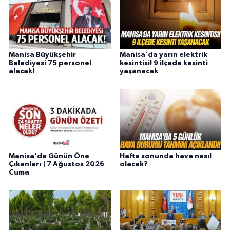
Manisa Büyükşehir
Manisa'da yarın elektrik
Belediyesi 75 personel
kesintisi! 9 ilçede kesinti
alacak!
yaşanacak
Manisa'da Günün Öne
Hafta sonunda hava nasıl
Çıkanları | 7 Ağustos 2026
olacak?
Cuma