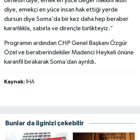
ölmesin diye, emek en yüce değer hakkını alsın
diye, emekçi en yüce insan hak ettiği yerde
dursun diye Soma'da bir kez daha hep beraber
kararlılıkla, sabırla ve dirençle birlikteyiz.”
Programın ardından CHP Genel Başkanı Özgür
Özel ve beraberindekiler Madenci Heykeli önüne
karanfil bırakarak Soma’dan ayrıldı.
Kaynak:
İHA
Bunlar da ilginizi çekebilir