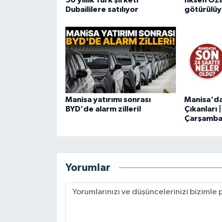
Dubaililere satılıyor
götürülüy
Manisa yatırımı sonrası
Manisa'd
BYD'de alarm zilleri!
Çıkanları
Çarşamb
Yorumlar