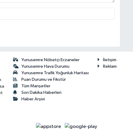
Yunusemre Nöbetçi Eczaneler
İletişim
Yunusemre Hava Durumu
Reklam
Yunusemre Trafik Yoğunluk Haritası
Puan Durumu ve Fikstür
n
Tüm Manşetler
isa
Son Dakika Haberleri
et
Haber Arşivi