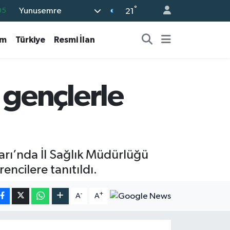
°
Yunusemre
18
21
22
am
Türkiye
Resmi İlan
54
11
66
gençlerle
05
rı’nda İl Sağlık Müdürlüğü
encilere tanıtıldı.
-
+
A
A