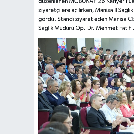
düzenlenen MCBÜKAF’26 Kariyer Fuarı
ziyaretçilere açılırken, Manisa İl Sağl
gördü. Standı ziyaret eden Manisa CB
Sağlık Müdürü Op. Dr. Mehmet Fatih Ze