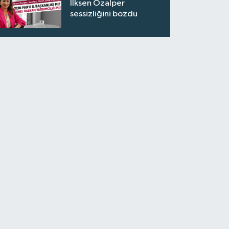
İlksen Özalper
sessizliğini bozdu