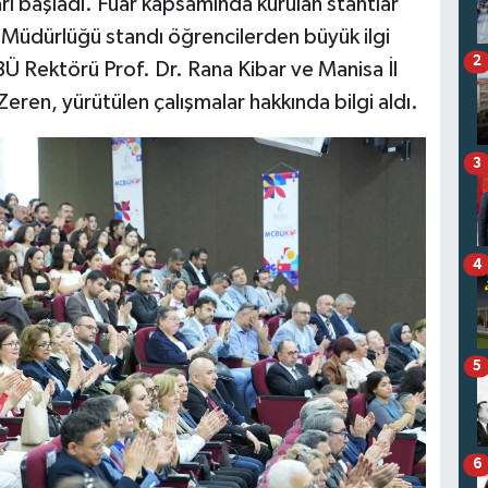
 başladı. Fuar kapsamında kurulan stantlar
ık Müdürlüğü standı öğrencilerden büyük ilgi
2
Ü Rektörü Prof. Dr. Rana Kibar ve Manisa İl
ren, yürütülen çalışmalar hakkında bilgi aldı.
3
4
5
6