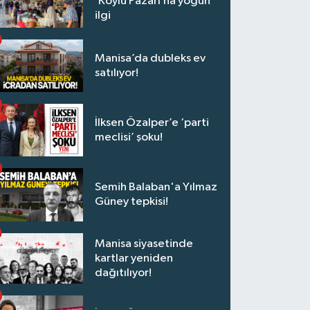
‘Köylü Pazarı’na yoğun
ilgi
Manisa’da dubleks ev
satılıyor!
İlksen Özalper’e ‘parti
meclisi’ şoku!
Semih Balaban'a Yılmaz
Güney tepkisi!
Manisa siyasetinde
kartlar yeniden
dağıtılıyor!