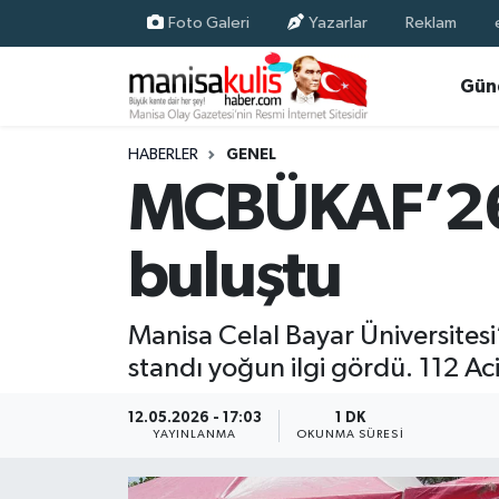
Foto Galeri
Yazarlar
Reklam
Asayiş
Yunusemre Nöbetçi Eczaneler
Gün
Ege Haberleri
Yunusemre Hava Durumu
HABERLER
GENEL
MCBÜKAF’26’d
Ekonomi
Yunusemre Trafik Yoğunluk Haritası
buluştu
Genel
Süper Lig Puan Durumu ve Fikstür
Gündem
Tüm Manşetler
Manisa Celal Bayar Üniversite
standı yoğun ilgi gördü. 112 Aci
Resmi İlan
Son Dakika Haberleri
12.05.2026 - 17:03
1 DK
Siyaset
Haber Arşivi
YAYINLANMA
OKUNMA SÜRESI
Spor