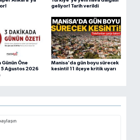
or!
geliyor! Tarih verildi
a Günün Öne
Manisa'da gün boyu sürecek
 | 5 Ağustos 2026
kesinti! 11 ilçeye kritik uyarı
a