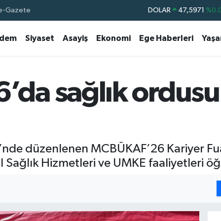
e-Gazete
EURO
55,1336
%0.
STERLİN
64,2534
%0.
dem
Siyaset
Asayiş
Ekonomi
Ege Haberleri
Yaş
GRAM ALTIN
6527.85
%0.
BİST100
13.703
%
BITCOIN
64.475,47
%0.
a sağlık ordusu 
DOLAR
47,5971
%0.
si’nde düzenlenen MCBÜKAF’26 Kariyer Fua
l Sağlık Hizmetleri ve UMKE faaliyetleri öğr