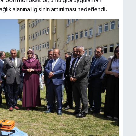
e karbon monoksit ölçümü gibi uygulamalı
ağlık alanına ilgisinin artırılması hedeflendi.