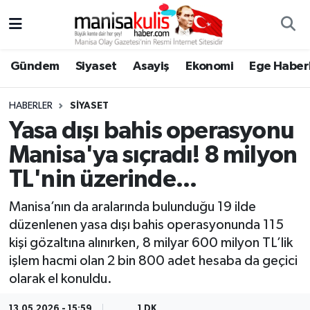
Asayiş
Yunusemre Nöbetçi Eczaneler
Gündem
Siyaset
Asayiş
Ekonomi
Ege Haberl
Ege Haberleri
Yunusemre Hava Durumu
HABERLER
SIYASET
Ekonomi
Yunusemre Trafik Yoğunluk Haritası
Yasa dışı bahis operasyonu
Manisa'ya sıçradı! 8 milyon
Genel
Süper Lig Puan Durumu ve Fikstür
TL'nin üzerinde...
Gündem
Tüm Manşetler
Manisa’nın da aralarında bulunduğu 19 ilde
düzenlenen yasa dışı bahis operasyonunda 115
Resmi İlan
Son Dakika Haberleri
kişi gözaltına alınırken, 8 milyar 600 milyon TL’lik
işlem hacmi olan 2 bin 800 adet hesaba da geçici
Siyaset
Haber Arşivi
olarak el konuldu.
Spor
13.05.2026 - 15:59
1 DK