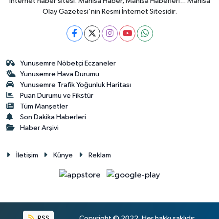
internet haber sitesi. Manisa Haber, Manisa Haberleri... Manisa
Olay Gazetesi'nin Resmi İnternet Sitesidir.
Yunusemre Nöbetçi Eczaneler
Yunusemre Hava Durumu
Yunusemre Trafik Yoğunluk Haritası
Puan Durumu ve Fikstür
Tüm Manşetler
Son Dakika Haberleri
Haber Arşivi
İletişim
Künye
Reklam
RSS
Copyright © 2022. Her hakkı saklıdır.