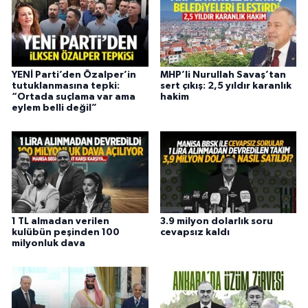
YENİ Parti’den Özalper’in
MHP’li Nurullah Savaş’tan
tutuklanmasına tepki:
sert çıkış: 2,5 yıldır karanlık
“Ortada suçlama var ama
hakim
eylem belli değil”
1 TL almadan verilen
3.9 milyon dolarlık soru
kulübün peşinden 100
cevapsız kaldı
milyonluk dava