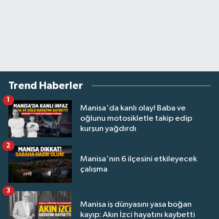
Trend Haberler
1
Manisa'da kanlı olay! Baba ve
oğlunu motosikletle takip edip
kurşun yağdırdı
2
Manisa'nın 6 ilçesini etkileyecek
çalışma
3
Manisa iş dünyasını yasa boğan
kayıp: Akın İzci hayatını kaybetti