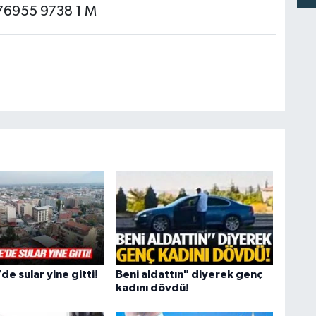
e sular yine gitti!
Beni aldattın" diyerek genç
kadını dövdü!