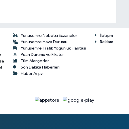
Yunusemre Nöbetçi Eczaneler
İletişim
Yunusemre Hava Durumu
Reklam
Yunusemre Trafik Yoğunluk Haritası
Puan Durumu ve Fikstür
n
Tüm Manşetler
isa
Son Dakika Haberleri
et
Haber Arşivi