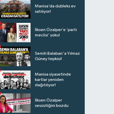
Manisa’da dubleks ev
satılıyor!
İlksen Özalper’e ‘parti
meclisi’ şoku!
Semih Balaban'a Yılmaz
Güney tepkisi!
Manisa siyasetinde
kartlar yeniden
dağıtılıyor!
İlksen Özalper
sessizliğini bozdu