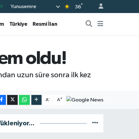
°
Yunusemre
69
36
06
am
Türkiye
Resmi İlan
.1
21
32
dem oldu!
8
ından uzun süre sonra ilk kez
-
+
A
A
ükleniyor...