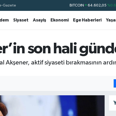
e-Gazete
BITCOIN
64.602,05
%0.
DOLAR
47,5986
%0.
dem
Siyaset
Asayiş
Ekonomi
Ege Haberleri
Yaş
EURO
55,0700
%0
STERLİN
64,2438
%0.
GRAM ALTIN
6513.94
%0.
r’in son hali gün
BİST100
13.768
%4
al Akşener, aktif siyaseti bırakmasının ard
Y