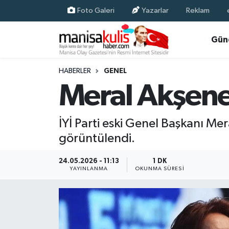
Foto Galeri
Yazarlar
Reklam
Asayiş
Yunusemre Nöbetçi Eczaneler
Gün
Ege Haberleri
Yunusemre Hava Durumu
HABERLER
GENEL
Meral Akşene
Ekonomi
Yunusemre Trafik Yoğunluk Haritası
Genel
Süper Lig Puan Durumu ve Fikstür
İYİ Parti eski Genel Başkanı Mer
görüntülendi.
Gündem
Tüm Manşetler
24.05.2026 - 11:13
1 DK
Resmi İlan
Son Dakika Haberleri
YAYINLANMA
OKUNMA SÜRESI
Siyaset
Haber Arşivi
Spor