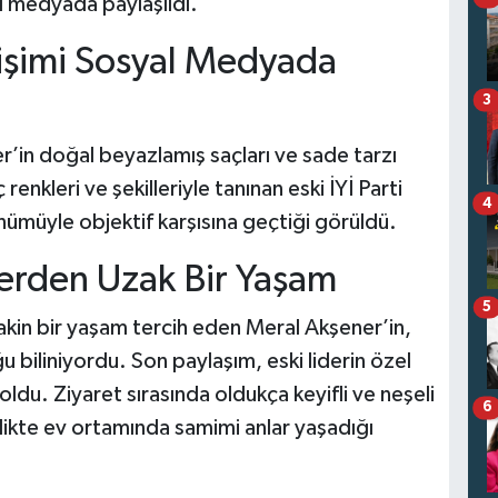
al medyada paylaşıldı.
işimi Sosyal Medyada
3
r’in doğal beyazlamış saçları ve sade tarzı
 renkleri ve şekilleriyle tanınan eski İYİ Parti
4
ümüyle objektif karşısına geçtiği görüldü.
erden Uzak Bir Yaşam
5
sakin bir yaşam tercih eden Meral Akşener’in,
biliniyordu. Son paylaşım, eski liderin özel
oldu. Ziyaret sırasında oldukça keyifli ve neşeli
6
rlikte ev ortamında samimi anlar yaşadığı