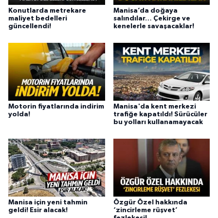
Konutlarda metrekare
Manisa’da doğaya
maliyet bedelleri
salındılar… Çekirge ve
güncellendi!
kenelerle savaşacaklar!
Motorin fiyatlarında indirim
Manisa'da kent merkezi
yolda!
trafiğe kapatıldı! Sürücüler
bu yolları kullanamayacak
Manisa için yeni tahmin
Özgür Özel hakkında
geldi! Esir alacak!
‘zincirleme rüşvet’
fezlekesi!