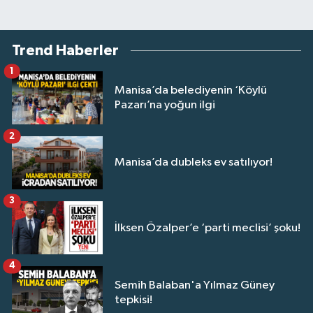
Trend Haberler
1
Manisa’da belediyenin ‘Köylü
Pazarı’na yoğun ilgi
2
Manisa’da dubleks ev satılıyor!
3
İlksen Özalper’e ‘parti meclisi’ şoku!
4
Semih Balaban'a Yılmaz Güney
tepkisi!