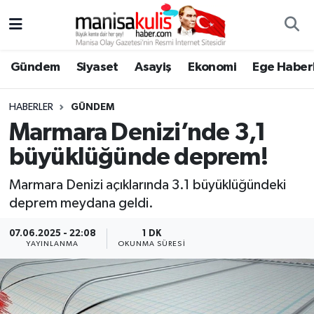
Asayiş
Yunusemre Nöbetçi Eczaneler
Gündem
Siyaset
Asayiş
Ekonomi
Ege Haberl
Ege Haberleri
Yunusemre Hava Durumu
HABERLER
GÜNDEM
Ekonomi
Yunusemre Trafik Yoğunluk Haritası
Marmara Denizi’nde 3,1
büyüklüğünde deprem!
Genel
Süper Lig Puan Durumu ve Fikstür
Marmara Denizi açıklarında 3.1 büyüklüğündeki
Gündem
Tüm Manşetler
deprem meydana geldi.
Resmi İlan
Son Dakika Haberleri
07.06.2025 - 22:08
1 DK
YAYINLANMA
OKUNMA SÜRESI
Siyaset
Haber Arşivi
Spor