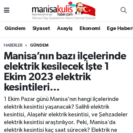
Asayiş
Yunusemre Nöbetçi Eczaneler
Gündem
Siyaset
Asayiş
Ekonomi
Ege Haberl
Ege Haberleri
Yunusemre Hava Durumu
HABERLER
GÜNDEM
Ekonomi
Yunusemre Trafik Yoğunluk Haritası
Manisa’nın bazı ilçelerinde
elektrik kesilecek İşte 1
Genel
Süper Lig Puan Durumu ve Fikstür
Ekim 2023 elektrik
Gündem
Tüm Manşetler
kesintileri…
Resmi İlan
Son Dakika Haberleri
1 Ekim Pazar günü Manisa'nın hangi ilçelerinde
elektrik kesintisi yaşanacak? Salihli elektrik
Siyaset
Haber Arşivi
kesintisi, Alaşehir elektrik kesintisi, ve Şehzadeler
elektrik kesintisi araştırılıyor. Peki, Manisa’da
Spor
elektrik kesintisi kaç saat sürecek? Elektrik ne