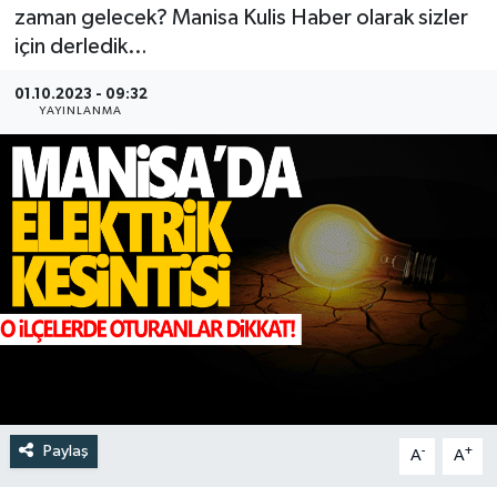
zaman gelecek? Manisa Kulis Haber olarak sizler
Türkiye
için derledik…
Yaşam
01.10.2023 - 09:32
YAYINLANMA
Paylaş
-
+
A
A