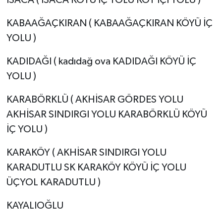
İSACA ( İSACA KÖYÜ İÇ YOLU KÖY İÇİ YOLU )
KABAAĞAÇKIRAN ( KABAAĞAÇKIRAN KÖYÜ İÇ
YOLU )
KADIDAĞI ( kadıdağ ova KADIDAĞI KÖYÜ İÇ
YOLU )
KARABÖRKLÜ ( AKHİSAR GÖRDES YOLU
AKHİSAR SINDIRGI YOLU KARABÖRKLÜ KÖYÜ
İÇ YOLU )
KARAKÖY ( AKHİSAR SINDIRGI YOLU
KARADUTLU SK KARAKÖY KÖYÜ İÇ YOLU
ÜÇYOL KARADUTLU )
KAYALIOĞLU