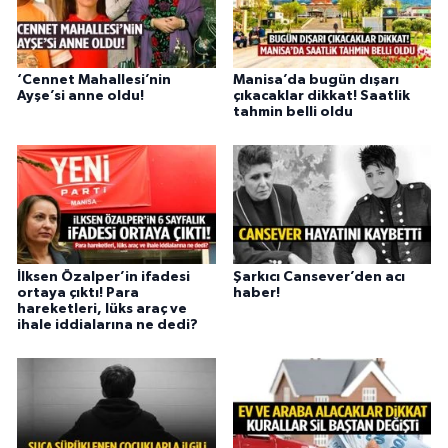
‘Cennet Mahallesi’nin
Manisa’da bugün dışarı
Ayşe’si anne oldu!
çıkacaklar dikkat! Saatlik
tahmin belli oldu
İlksen Özalper’in ifadesi
Şarkıcı Cansever’den acı
ortaya çıktı! Para
haber!
hareketleri, lüks araç ve
ihale iddialarına ne dedi?