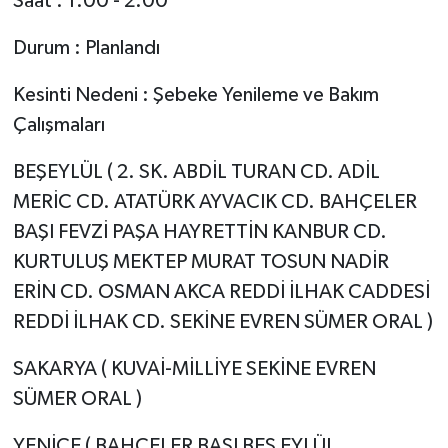
Saat : 1:00 - 2:00
Durum : Planlandı
Kesinti Nedeni : Şebeke Yenileme ve Bakım
Çalışmaları
BEŞEYLÜL ( 2. SK. ABDİL TURAN CD. ADİL
MERİC CD. ATATÜRK AYVACIK CD. BAHÇELER
BAŞI FEVZİ PAŞA HAYRETTİN KANBUR CD.
KURTULUŞ MEKTEP MURAT TOSUN NADİR
ERİN CD. OSMAN AKCA REDDİ İLHAK CADDESİ
REDDİ İLHAK CD. SEKİNE EVREN SÜMER ORAL )
SAKARYA ( KUVAİ-MİLLİYE SEKİNE EVREN
SÜMER ORAL )
YENİCE ( BAHÇELER BAŞI BEŞ EYLÜL