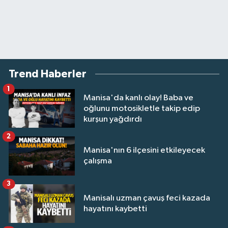
Trend Haberler
1
Manisa'da kanlı olay! Baba ve
oğlunu motosikletle takip edip
kurşun yağdırdı
2
Manisa'nın 6 ilçesini etkileyecek
çalışma
3
Manisalı uzman çavuş feci kazada
hayatını kaybetti