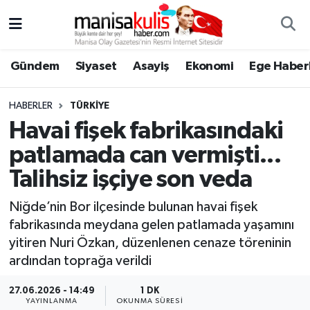
Asayiş
Yunusemre Nöbetçi Eczaneler
Gündem
Siyaset
Asayiş
Ekonomi
Ege Haberl
Ege Haberleri
Yunusemre Hava Durumu
HABERLER
TÜRKIYE
Ekonomi
Yunusemre Trafik Yoğunluk Haritası
Havai fişek fabrikasındaki
patlamada can vermişti...
Genel
Süper Lig Puan Durumu ve Fikstür
Talihsiz işçiye son veda
Gündem
Tüm Manşetler
Niğde’nin Bor ilçesinde bulunan havai fişek
fabrikasında meydana gelen patlamada yaşamını
Resmi İlan
Son Dakika Haberleri
yitiren Nuri Özkan, düzenlenen cenaze töreninin
ardından toprağa verildi
Siyaset
Haber Arşivi
27.06.2026 - 14:49
1 DK
Spor
YAYINLANMA
OKUNMA SÜRESI