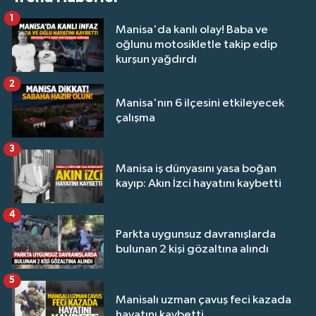
1
Manisa'da kanlı olay! Baba ve
oğlunu motosikletle takip edip
kurşun yağdırdı
2
Manisa'nın 6 ilçesini etkileyecek
çalışma
3
Manisa iş dünyasını yasa boğan
kayıp: Akın İzci hayatını kaybetti
4
Parkta uygunsuz davranışlarda
bulunan 2 kişi gözaltına alındı
5
Manisalı uzman çavuş feci kazada
hayatını kaybetti