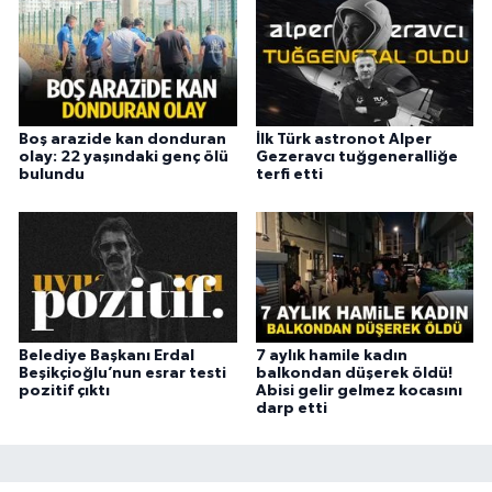
Boş arazide kan donduran
İlk Türk astronot Alper
olay: 22 yaşındaki genç ölü
Gezeravcı tuğgeneralliğe
bulundu
terfi etti
Belediye Başkanı Erdal
7 aylık hamile kadın
Beşikçioğlu’nun esrar testi
balkondan düşerek öldü!
pozitif çıktı
Abisi gelir gelmez kocasını
darp etti