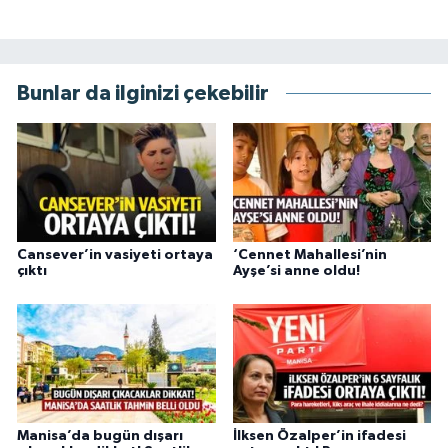
Bunlar da ilginizi çekebilir
Cansever’in vasiyeti ortaya
‘Cennet Mahallesi’nin
çıktı
Ayşe’si anne oldu!
Manisa’da bugün dışarı
İlksen Özalper’in ifadesi