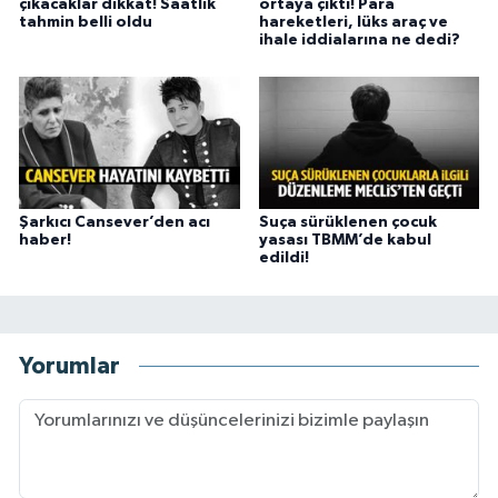
çıkacaklar dikkat! Saatlik
ortaya çıktı! Para
tahmin belli oldu
hareketleri, lüks araç ve
ihale iddialarına ne dedi?
Şarkıcı Cansever’den acı
Suça sürüklenen çocuk
haber!
yasası TBMM’de kabul
edildi!
Yorumlar