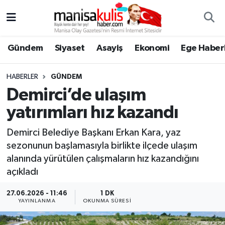
Asayiş
Yunusemre Nöbetçi Eczaneler
Gündem
Siyaset
Asayiş
Ekonomi
Ege Haberl
Ege Haberleri
Yunusemre Hava Durumu
HABERLER
GÜNDEM
Ekonomi
Yunusemre Trafik Yoğunluk Haritası
Demirci’de ulaşım
yatırımları hız kazandı
Genel
Süper Lig Puan Durumu ve Fikstür
Demirci Belediye Başkanı Erkan Kara, yaz
Gündem
Tüm Manşetler
sezonunun başlamasıyla birlikte ilçede ulaşım
alanında yürütülen çalışmaların hız kazandığını
Resmi İlan
Son Dakika Haberleri
açıkladı
Siyaset
Haber Arşivi
27.06.2026 - 11:46
1 DK
YAYINLANMA
OKUNMA SÜRESI
Spor