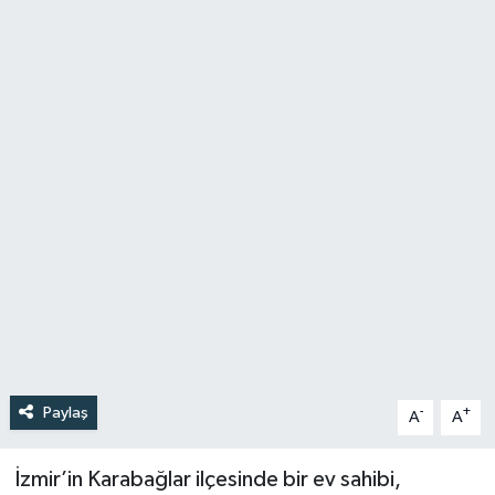
Türkiye
Yaşam
Paylaş
-
+
A
A
İzmir’in Karabağlar ilçesinde bir ev sahibi,