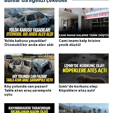
Bunlar da ilginizi çekebilir
Yolda kabusu yaşadılar!
Cami imamı kalp krizine
Otomobil bir anda alev aldı
yenik düştü!
Köy yolunda can pazarı!
İzmir’de korkunç olay:
Takla atan araç şarampole
Köpeklere ateş açtı!
uçtu