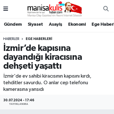
Asayiş
Yunusemre Nöbetçi Eczaneler
Gündem
Siyaset
Asayiş
Ekonomi
Ege Haberl
Ege Haberleri
Yunusemre Hava Durumu
HABERLER
EGE HABERLERI
Ekonomi
Yunusemre Trafik Yoğunluk Haritası
İzmir’de kapısına
dayandığı kiracısına
Genel
Süper Lig Puan Durumu ve Fikstür
dehşeti yaşattı
Gündem
Tüm Manşetler
İzmir'de ev sahibi kiracısının kapısını kırdı,
tehditler savurdu. O anlar cep telefonu
Resmi İlan
Son Dakika Haberleri
kamerasına yansıdı
Siyaset
Haber Arşivi
30.07.2024 - 17:46
YAYINLANMA
Spor