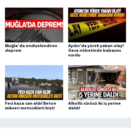
Muğla'da endişelendiren
Aydın’da yürek yakan olay!
deprem
Gece nöbetinde babasını
vurdu
Feci kaza can aldı! Beton
Alkollü sürücü iki iş yerine
mikseri motosikleti biçti
daldı!