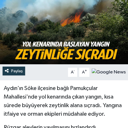
Türkiye
Yaşam
Paylaş
-
+
A
A
Aydın'ın Söke ilçesine bağlı Pamukçular
Mahallesi'nde yol kenarında çıkan yangın, kısa
sürede büyüyerek zeytinlik alana sıçradı. Yangına
itfaiye ve orman ekipleri müdahale ediyor.
Rüzgar alevlerin yayılmasını hızlandırdı