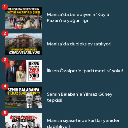
1
Manisa’da belediyenin ‘Köylü
Pazarı’na yoğun ilgi
2
Manisa’da dubleks ev satılıyor!
3
İlksen Özalper’e ‘parti meclisi’ şoku!
4
Semih Balaban'a Yılmaz Güney
tepkisi!
5
Manisa siyasetinde kartlar yeniden
dağıtılıyor!