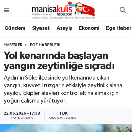
Asayiş
Yunusemre Nöbetçi Eczaneler
Gündem
Siyaset
Asayiş
Ekonomi
Ege Haberl
Ege Haberleri
Yunusemre Hava Durumu
HABERLER
EGE HABERLERI
Ekonomi
Yunusemre Trafik Yoğunluk Haritası
Yol kenarında başlayan
yangın zeytinliğe sıçradı
Genel
Süper Lig Puan Durumu ve Fikstür
Aydın'ın Söke ilçesinde yol kenarında çıkan
Gündem
Tüm Manşetler
yangın, kuvvetli rüzgarın etkisiyle zeytinlik alana
yayıldı. Ekipler alevleri kontrol altına almak için
Resmi İlan
Son Dakika Haberleri
yoğun çalışma yürütüyor.
Siyaset
Haber Arşivi
22.06.2026 - 17:38
1 DK
YAYINLANMA
OKUNMA SÜRESI
Spor