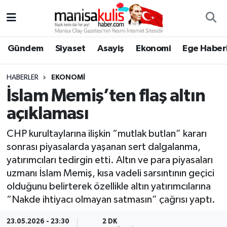
Asayiş
Yunusemre Nöbetçi Eczaneler
Gündem
Siyaset
Asayiş
Ekonomi
Ege Haberl
Ege Haberleri
Yunusemre Hava Durumu
HABERLER
EKONOMI
Ekonomi
Yunusemre Trafik Yoğunluk Haritası
İslam Memiş’ten flaş altın
açıklaması
Genel
Süper Lig Puan Durumu ve Fikstür
CHP kurultaylarına ilişkin “mutlak butlan” kararı
Gündem
Tüm Manşetler
sonrası piyasalarda yaşanan sert dalgalanma,
yatırımcıları tedirgin etti. Altın ve para piyasaları
Resmi İlan
Son Dakika Haberleri
uzmanı İslam Memiş, kısa vadeli sarsıntının geçici
olduğunu belirterek özellikle altın yatırımcılarına
Siyaset
Haber Arşivi
“Nakde ihtiyacı olmayan satmasın” çağrısı yaptı.
Spor
23.05.2026 - 23:30
2 DK