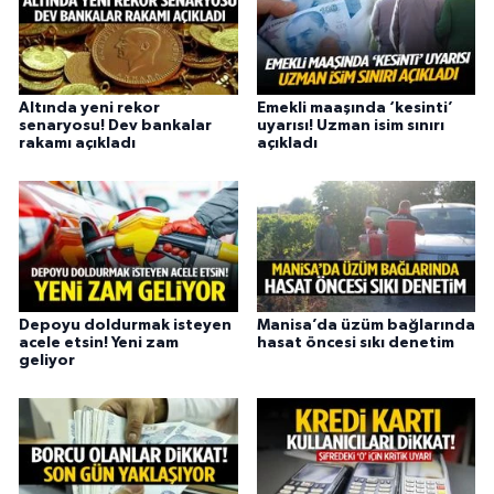
Altında yeni rekor
Emekli maaşında ‘kesinti’
senaryosu! Dev bankalar
uyarısı! Uzman isim sınırı
rakamı açıkladı
açıkladı
Depoyu doldurmak isteyen
Manisa’da üzüm bağlarında
acele etsin! Yeni zam
hasat öncesi sıkı denetim
geliyor