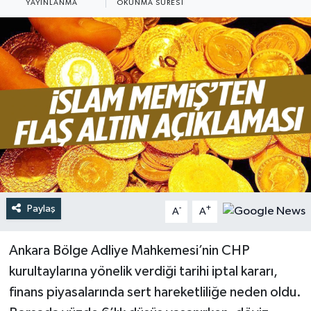
YAYINLANMA
OKUNMA SÜRESI
Türkiye
Yaşam
Paylaş
-
+
A
A
Ankara Bölge Adliye Mahkemesi’nin CHP
kurultaylarına yönelik verdiği tarihi iptal kararı,
finans piyasalarında sert hareketliliğe neden oldu.