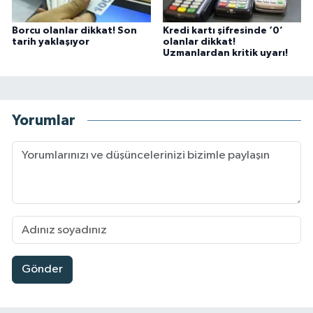
Borcu olanlar dikkat! Son
Kredi kartı şifresinde ‘0’
tarih yaklaşıyor
olanlar dikkat!
Uzmanlardan kritik uyarı!
Yorumlar
Gönder