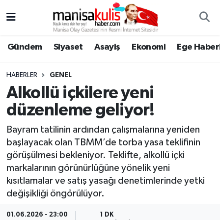
Asayiş
Yunusemre Nöbetçi Eczaneler
Gündem
Siyaset
Asayiş
Ekonomi
Ege Haberl
Ege Haberleri
Yunusemre Hava Durumu
HABERLER
GENEL
Ekonomi
Yunusemre Trafik Yoğunluk Haritası
Alkollü içkilere yeni
düzenleme geliyor!
Genel
Süper Lig Puan Durumu ve Fikstür
Bayram tatilinin ardından çalışmalarına yeniden
Gündem
Tüm Manşetler
başlayacak olan TBMM’de torba yasa teklifinin
görüşülmesi bekleniyor. Teklifte, alkollü içki
Resmi İlan
Son Dakika Haberleri
markalarının görünürlüğüne yönelik yeni
kısıtlamalar ve satış yasağı denetimlerinde yetki
Siyaset
Haber Arşivi
değişikliği öngörülüyor.
Spor
01.06.2026 - 23:00
1 DK