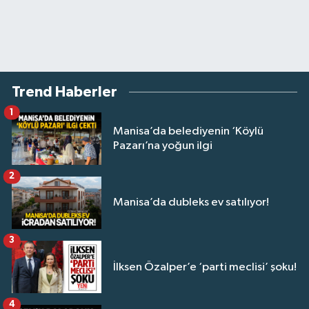
Trend Haberler
1
Manisa’da belediyenin ‘Köylü
Pazarı’na yoğun ilgi
2
Manisa’da dubleks ev satılıyor!
3
İlksen Özalper’e ‘parti meclisi’ şoku!
4