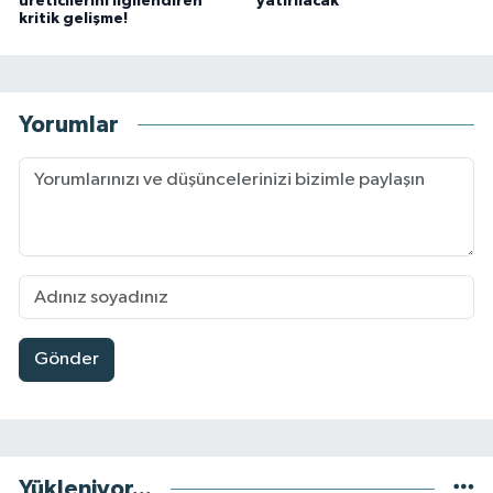
üreticilerini ilgilendiren
yatırılacak
kritik gelişme!
Yorumlar
Gönder
Yükleniyor...