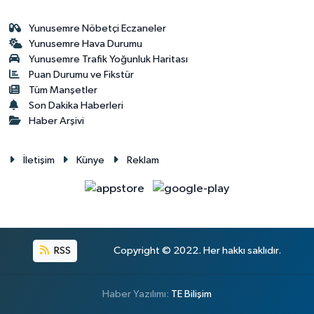
Yunusemre Nöbetçi Eczaneler
Yunusemre Hava Durumu
Yunusemre Trafik Yoğunluk Haritası
Puan Durumu ve Fikstür
Tüm Manşetler
Son Dakika Haberleri
Haber Arşivi
İletişim
Künye
Reklam
RSS
Copyright © 2022. Her hakkı saklıdır.
Haber Yazılımı:
TE Bilişim