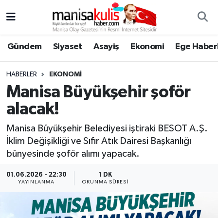
Asayiş
Yunusemre Nöbetçi Eczaneler
Gündem
Siyaset
Asayiş
Ekonomi
Ege Haberl
Ege Haberleri
Yunusemre Hava Durumu
HABERLER
EKONOMI
Ekonomi
Yunusemre Trafik Yoğunluk Haritası
Manisa Büyükşehir şoför
alacak!
Genel
Süper Lig Puan Durumu ve Fikstür
Manisa Büyükşehir Belediyesi iştiraki BESOT A.Ş.
Gündem
Tüm Manşetler
İklim Değişikliği ve Sıfır Atık Dairesi Başkanlığı
bünyesinde şoför alımı yapacak.
Resmi İlan
Son Dakika Haberleri
01.06.2026 - 22:30
1 DK
YAYINLANMA
OKUNMA SÜRESI
Siyaset
Haber Arşivi
Spor