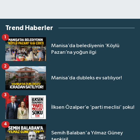
Trend Haberler
1
Manisa’da belediyenin ‘Köylü
Pazarı’na yoğun ilgi
2
Manisa’da dubleks ev satılıyor!
3
İlksen Özalper’e ‘parti meclisi’ şoku!
4
Semih Balaban'a Yılmaz Güney
tepkisi!