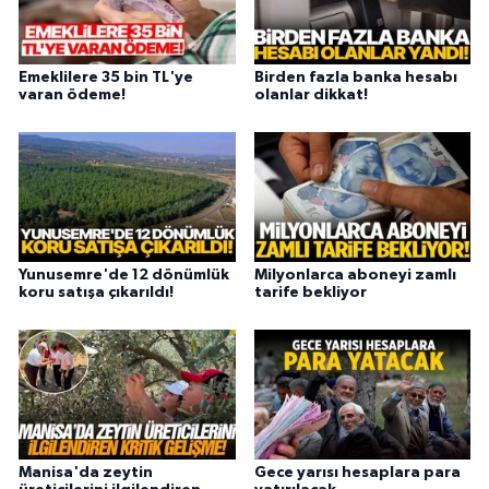
Emeklilere 35 bin TL'ye
Birden fazla banka hesabı
varan ödeme!
olanlar dikkat!
Yunusemre'de 12 dönümlük
Milyonlarca aboneyi zamlı
koru satışa çıkarıldı!
tarife bekliyor
Manisa'da zeytin
Gece yarısı hesaplara para