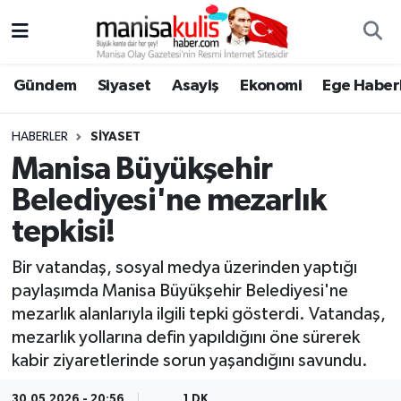
Asayiş
Yunusemre Nöbetçi Eczaneler
Gündem
Siyaset
Asayiş
Ekonomi
Ege Haberl
Ege Haberleri
Yunusemre Hava Durumu
HABERLER
SIYASET
Ekonomi
Yunusemre Trafik Yoğunluk Haritası
Manisa Büyükşehir
Belediyesi'ne mezarlık
Genel
Süper Lig Puan Durumu ve Fikstür
tepkisi!
Gündem
Tüm Manşetler
Bir vatandaş, sosyal medya üzerinden yaptığı
paylaşımda Manisa Büyükşehir Belediyesi'ne
Resmi İlan
Son Dakika Haberleri
mezarlık alanlarıyla ilgili tepki gösterdi. Vatandaş,
mezarlık yollarına defin yapıldığını öne sürerek
Siyaset
Haber Arşivi
kabir ziyaretlerinde sorun yaşandığını savundu.
Spor
30.05.2026 - 20:56
1 DK