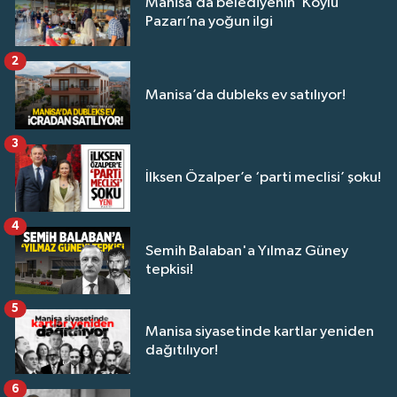
Manisa’da belediyenin ‘Köylü
Pazarı’na yoğun ilgi
2
Manisa’da dubleks ev satılıyor!
3
İlksen Özalper’e ‘parti meclisi’ şoku!
4
Semih Balaban'a Yılmaz Güney
tepkisi!
5
Manisa siyasetinde kartlar yeniden
dağıtılıyor!
6