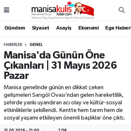
Asayiş
Yunusemre Nöbetçi Eczaneler
Gündem
Siyaset
Asayiş
Ekonomi
Ege Haberl
Ege Haberleri
Yunusemre Hava Durumu
HABERLER
GENEL
Ekonomi
Yunusemre Trafik Yoğunluk Haritası
Manisa'da Günün Öne
Çıkanları | 31 Mayıs 2026
Genel
Süper Lig Puan Durumu ve Fikstür
Pazar
Gündem
Tüm Manşetler
Manisa genelinde günün en dikkat çeken
gelişmeleri Sarıgöl Ovası’ndan gelen hareketlilik,
Resmi İlan
Son Dakika Haberleri
şehirde yankı uyandıran acı olay ve kültür-sosyal
etkinliklerle şekillendi. Kentte hem tarım hem de
Siyaset
Haber Arşivi
sosyal yaşamı etkileyen önemli başlıklar öne çıktı.
Spor
31.05.2026 - 21:00
2 DK