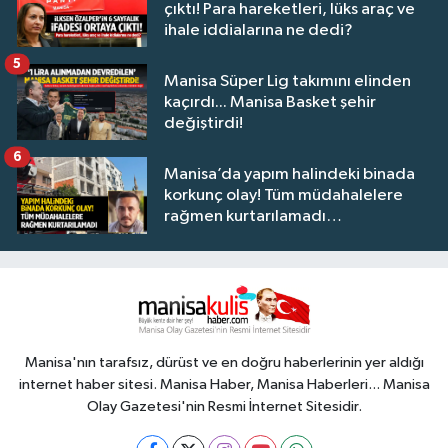
çıktı! Para hareketleri, lüks araç ve
ihale iddialarına ne dedi?
5
Manisa Süper Lig takımını elinden
kaçırdı... Manisa Basket şehir
değiştirdi!
6
Manisa’da yapım halindeki binada
korkunç olay! Tüm müdahalelere
rağmen kurtarılamadı…
Manisa'nın tarafsız, dürüst ve en doğru haberlerinin yer aldığı
internet haber sitesi. Manisa Haber, Manisa Haberleri... Manisa
Olay Gazetesi'nin Resmi İnternet Sitesidir.