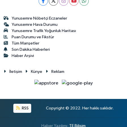
Yunusemre Nöbetçi Eczaneler
Yunusemre Hava Durumu
Yunusemre Trafik Yoğunluk Haritası
Puan Durumu ve Fikstür
Tüm Manşetler
Son Dakika Haberleri
Haber Arşivi
İletişim
Künye
Reklam
RSS
Copyright © 2022. Her hakkı saklıdır.
Haber Yazılımı:
TE Bilişim