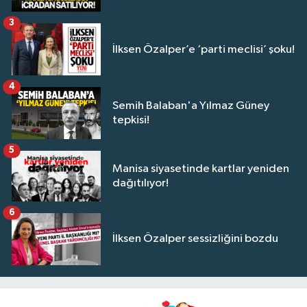
3
İlksen Özalper’e ‘parti meclisi’ şoku!
4
Semih Balaban'a Yılmaz Güney
tepkisi!
5
Manisa siyasetinde kartlar yeniden
dağıtılıyor!
6
İlksen Özalper sessizliğini bozdu