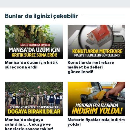
Bunlar da ilginizi çekebilir
Manisa’da üzüm için kritik
Konutlarda metrekare
süreç sona erdi!
maliyet bedelleri
güncellendi!
Manisa’da doğaya
Motorin fiyatlarında indirim
salındılar… Çekirge ve
yolda!
kenelerle savaşacaklar!