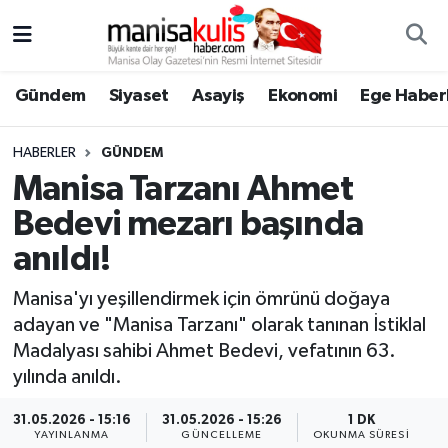
Asayiş
Yunusemre Nöbetçi Eczaneler
Gündem
Siyaset
Asayiş
Ekonomi
Ege Haberl
Ege Haberleri
Yunusemre Hava Durumu
HABERLER
GÜNDEM
Ekonomi
Yunusemre Trafik Yoğunluk Haritası
Manisa Tarzanı Ahmet
Bedevi mezarı başında
Genel
Süper Lig Puan Durumu ve Fikstür
anıldı!
Gündem
Tüm Manşetler
Manisa'yı yeşillendirmek için ömrünü doğaya
adayan ve "Manisa Tarzanı" olarak tanınan İstiklal
Resmi İlan
Son Dakika Haberleri
Madalyası sahibi Ahmet Bedevi, vefatının 63.
yılında anıldı.
Siyaset
Haber Arşivi
31.05.2026 - 15:16
31.05.2026 - 15:26
1 DK
Spor
YAYINLANMA
GÜNCELLEME
OKUNMA SÜRESI