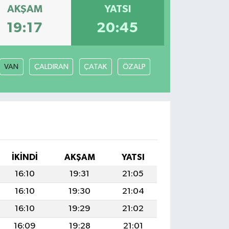
AKŞAM
YATSI
19:17
20:45
VAN
ÇALDIRAN
ÇATAK
ÖZALP
İKINDI
AKŞAM
YATSI
16:10
19:31
21:05
16:10
19:30
21:04
16:10
19:29
21:02
16:09
19:28
21:01