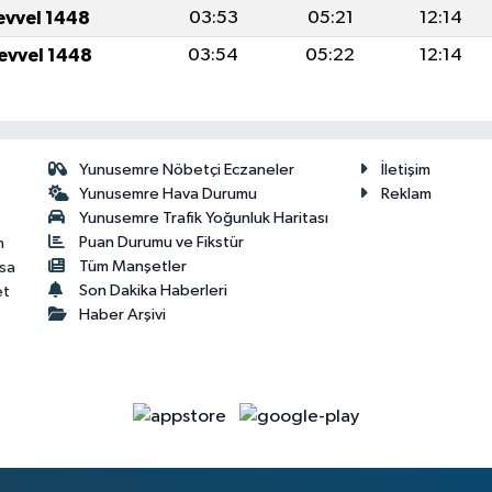
levvel 1448
03:53
05:21
12:14
levvel 1448
03:54
05:22
12:14
Yunusemre Nöbetçi Eczaneler
İletişim
Yunusemre Hava Durumu
Reklam
Yunusemre Trafik Yoğunluk Haritası
Puan Durumu ve Fikstür
n
Tüm Manşetler
isa
Son Dakika Haberleri
et
Haber Arşivi