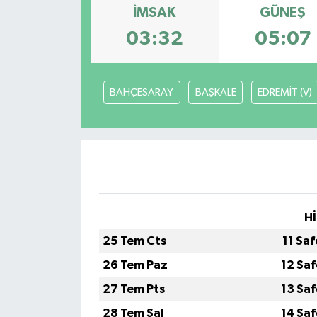
İMSAK
GÜNEŞ
Türkiye
03:32
05:07
Yaşam
BAHÇESARAY
BAŞKALE
EDREMİT (V)
Hİ
25 Tem Cts
11 Sa
26 Tem Paz
12 Sa
27 Tem Pts
13 Sa
28 Tem Sal
14 Sa