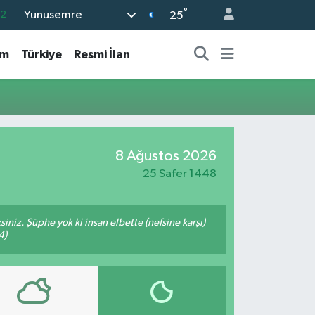
°
Yunusemre
.2
25
18
am
Türkiye
Resmi İlan
32
38
59
19
8 Ağustos 2026
25 Safer 1448
siniz. Şüphe yok ki insan elbette (nefsine karşı)
4)