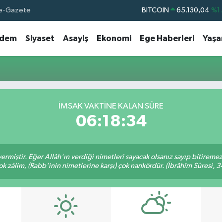
e-Gazete
BITCOIN
65.130,04
%1
DOLAR
47,7436
%0.
dem
Siyaset
Asayiş
Ekonomi
Ege Haberleri
Yaş
EURO
55,2510
%0.
STERLİN
64,4811
%0.
GRAM ALTIN
6648.99
%2.
BİST100
13.773
%-
İMSAK VAKTINE KALAN SÜRE
06:18:34
ermiştir. Eğer Allâh'ın verdiği nimetleri sayacak olsanız sayıp bitiremez
ok zâlim, (Rabb'inin nimetlerine karşı) çok nankördür. (İbrâhîm Sûresi, 3