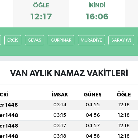
ÖĞLE
İKINDI
12:17
16:06
ERCİŞ
GEVAŞ
GÜRPINAR
MURADİYE
SARAY (V)
VAN AYLIK NAMAZ VAKITLERI
CRİ
İMSAK
GÜNEŞ
ÖĞLE
fer 1448
03:14
04:55
12:18
fer 1448
03:15
04:56
12:18
fer 1448
03:17
04:57
12:18
fer 1448
03:18
04:58
12:18