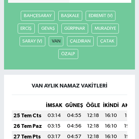
BAHÇESARAY
BAŞKALE
EDREMİT (V)
ERCİŞ
GEVAŞ
GÜRPINAR
MURADİYE
SARAY (V)
VAN
ÇALDIRAN
ÇATAK
ÖZALP
VAN AYLIK NAMAZ VAKITLERI
İMSAK
GÜNEŞ
ÖĞLE
İKINDI
AKŞA
25 Tem Cts
03:14
04:55
12:18
16:10
19:31
26 Tem Paz
03:15
04:56
12:18
16:10
19:30
27 Tem Pts
03:17
04:57
12:18
16:10
19:29