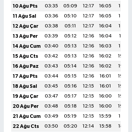
10 Ağu Pts
03:35
05:09
12:17
16:05
19:15
11 Ağu Sal
03:36
05:10
12:17
16:05
19:14
12 Ağu Çar
03:38
05:11
12:17
16:04
19:12
13 Ağu Per
03:39
05:12
12:16
16:04
19:11
14 Ağu Cum
03:40
05:13
12:16
16:03
19:10
15 Ağu Cts
03:42
05:13
12:16
16:02
19:09
16 Ağu Paz
03:43
05:14
12:16
16:02
19:07
17 Ağu Pts
03:44
05:15
12:16
16:01
19:06
18 Ağu Sal
03:45
05:16
12:15
16:01
19:05
19 Ağu Çar
03:47
05:17
12:15
16:00
19:03
20 Ağu Per
03:48
05:18
12:15
16:00
19:02
21 Ağu Cum
03:49
05:19
12:15
15:59
19:01
22 Ağu Cts
03:50
05:20
12:14
15:58
18:59