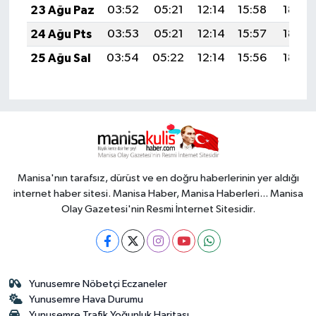
23 Ağu Paz
03:52
05:21
12:14
15:58
18:58
24 Ağu Pts
03:53
05:21
12:14
15:57
18:57
25 Ağu Sal
03:54
05:22
12:14
15:56
18:55
Manisa'nın tarafsız, dürüst ve en doğru haberlerinin yer aldığı
internet haber sitesi. Manisa Haber, Manisa Haberleri... Manisa
Olay Gazetesi'nin Resmi İnternet Sitesidir.
Yunusemre Nöbetçi Eczaneler
Yunusemre Hava Durumu
Yunusemre Trafik Yoğunluk Haritası