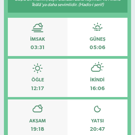
Teâlâ'ya daha sevimlidir. (Hadis-i şerif)
Türkiye
Yaşam
İMSAK
GÜNEŞ
03:31
05:06
ÖĞLE
İKINDI
12:17
16:06
AKŞAM
YATSI
19:18
20:47