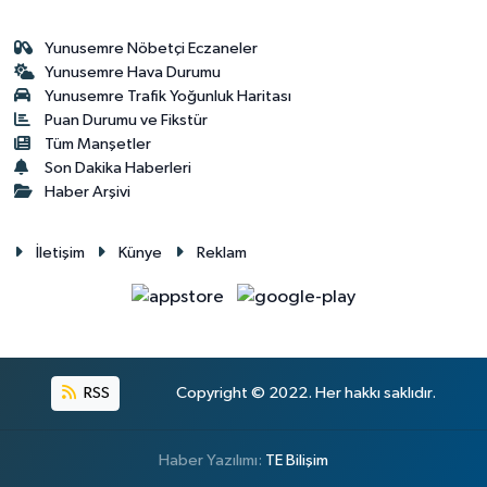
Yunusemre Nöbetçi Eczaneler
Yunusemre Hava Durumu
Yunusemre Trafik Yoğunluk Haritası
Puan Durumu ve Fikstür
Tüm Manşetler
Son Dakika Haberleri
Haber Arşivi
İletişim
Künye
Reklam
RSS
Copyright © 2022. Her hakkı saklıdır.
Haber Yazılımı:
TE Bilişim