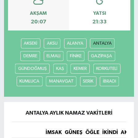
AKŞAM
YATSI
20:07
21:33
AKSEKİ
AKSU
ALANYA
ANTALYA
DEMRE
ELMALI
FİNİKE
GAZİPAŞA
GÜNDOĞMUŞ
KAŞ
KEMER
KORKUTELİ
KUMLUCA
MANAVGAT
SERİK
İBRADI
ANTALYA AYLIK NAMAZ VAKITLERI
İMSAK
GÜNEŞ
ÖĞLE
İKINDI
AKŞA