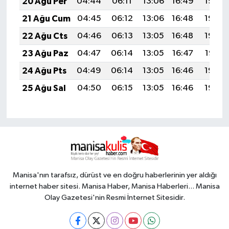
20 Ağu Per
04:44
06:11
13:06
16:49
19:50
21 Ağu Cum
04:45
06:12
13:06
16:48
19:49
22 Ağu Cts
04:46
06:13
13:05
16:48
19:48
23 Ağu Paz
04:47
06:14
13:05
16:47
19:47
24 Ağu Pts
04:49
06:14
13:05
16:46
19:45
25 Ağu Sal
04:50
06:15
13:05
16:46
19:44
Manisa'nın tarafsız, dürüst ve en doğru haberlerinin yer aldığı
internet haber sitesi. Manisa Haber, Manisa Haberleri... Manisa
Olay Gazetesi'nin Resmi İnternet Sitesidir.