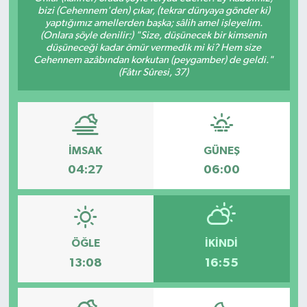
bizi (Cehennem'den) çıkar, (tekrar dünyaya gönder ki)
yaptığımız amellerden başka; sâlih amel işleyelim.
Türkiye
(Onlara şöyle denilir:) "Size, düşünecek bir kimsenin
düşüneceği kadar ömür vermedik mi ki? Hem size
Yaşam
Cehennem azâbından korkutan (peygamber) de geldi."
(Fâtır Sûresi, 37)
İMSAK
GÜNEŞ
04:27
06:00
ÖĞLE
İKINDI
13:08
16:55