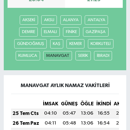
AKSEKİ
AKSU
ALANYA
ANTALYA
DEMRE
ELMALI
FİNİKE
GAZİPAŞA
GÜNDOĞMUŞ
KAŞ
KEMER
KORKUTELİ
KUMLUCA
MANAVGAT
SERİK
İBRADI
MANAVGAT AYLIK NAMAZ VAKITLERI
İMSAK
GÜNEŞ
ÖĞLE
İKINDI
AKŞA
25 Tem Cts
04:10
05:47
13:06
16:55
20:14
26 Tem Paz
04:11
05:48
13:06
16:54
20:14