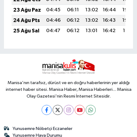
23 Ağu Paz
04:45
06:11
13:02
16:44
19:43
24 Ağu Pts
04:46
06:12
13:02
16:43
19:42
25 Ağu Sal
04:47
06:12
13:01
16:42
19:41
Manisa'nın tarafsız, dürüst ve en doğru haberlerinin yer aldığı
internet haber sitesi. Manisa Haber, Manisa Haberleri... Manisa
Olay Gazetesi'nin Resmi İnternet Sitesidir.
Yunusemre Nöbetçi Eczaneler
Yunusemre Hava Durumu