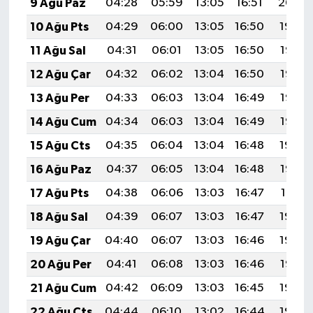
9 Ağu Paz
04:28
05:59
13:05
16:51
20:00
10 Ağu Pts
04:29
06:00
13:05
16:50
19:59
11 Ağu Sal
04:31
06:01
13:05
16:50
19:58
12 Ağu Çar
04:32
06:02
13:04
16:50
19:57
13 Ağu Per
04:33
06:03
13:04
16:49
19:56
14 Ağu Cum
04:34
06:03
13:04
16:49
19:55
15 Ağu Cts
04:35
06:04
13:04
16:48
19:54
16 Ağu Paz
04:37
06:05
13:04
16:48
19:52
17 Ağu Pts
04:38
06:06
13:03
16:47
19:51
18 Ağu Sal
04:39
06:07
13:03
16:47
19:50
19 Ağu Çar
04:40
06:07
13:03
16:46
19:49
20 Ağu Per
04:41
06:08
13:03
16:46
19:47
21 Ağu Cum
04:42
06:09
13:03
16:45
19:46
22 Ağu Cts
04:44
06:10
13:02
16:44
19:45