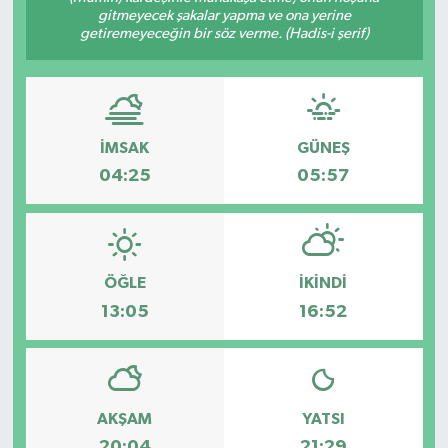
gitmeyecek şakalar yapma ve ona yerine
getiremeyeceğin bir söz verme. (Hadis-i şerif)
Türkiye
Yaşam
İMSAK
GÜNEŞ
04:25
05:57
ÖĞLE
İKINDI
13:05
16:52
AKŞAM
YATSI
20:04
21:29