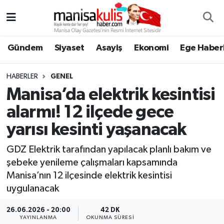
Asayiş
Yunusemre Nöbetçi Eczaneler
Gündem
Siyaset
Asayiş
Ekonomi
Ege Haberl
Ege Haberleri
Yunusemre Hava Durumu
HABERLER
GENEL
Ekonomi
Yunusemre Trafik Yoğunluk Haritası
Manisa’da elektrik kesintisi
alarmı! 12 ilçede gece
Genel
Süper Lig Puan Durumu ve Fikstür
yarısı kesinti yaşanacak
Gündem
Tüm Manşetler
GDZ Elektrik tarafından yapılacak planlı bakım ve
şebeke yenileme çalışmaları kapsamında
Resmi İlan
Son Dakika Haberleri
Manisa’nın 12 ilçesinde elektrik kesintisi
uygulanacak
Siyaset
Haber Arşivi
26.06.2026 - 20:00
42 DK
Spor
YAYINLANMA
OKUNMA SÜRESI