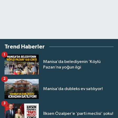
Trend Haberler
1
Manisa’da belediyenin ‘Köylü
Pazarı’na yoğun ilgi
2
Manisa’da dubleks ev satılıyor!
3
İlksen Özalper’e ‘parti meclisi’ şoku!