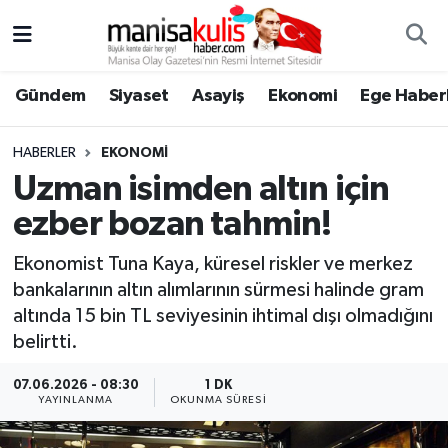
Asayiş
Yunusemre Nöbetçi Eczaneler
Gündem
Siyaset
Asayiş
Ekonomi
Ege Haberl
Ege Haberleri
Yunusemre Hava Durumu
HABERLER
EKONOMI
Ekonomi
Yunusemre Trafik Yoğunluk Haritası
Uzman isimden altın için
ezber bozan tahmin!
Genel
Süper Lig Puan Durumu ve Fikstür
Ekonomist Tuna Kaya, küresel riskler ve merkez
Gündem
Tüm Manşetler
bankalarının altın alımlarının sürmesi halinde gram
altında 15 bin TL seviyesinin ihtimal dışı olmadığını
Resmi İlan
Son Dakika Haberleri
belirtti.
Siyaset
Haber Arşivi
07.06.2026 - 08:30
1 DK
YAYINLANMA
OKUNMA SÜRESI
Spor