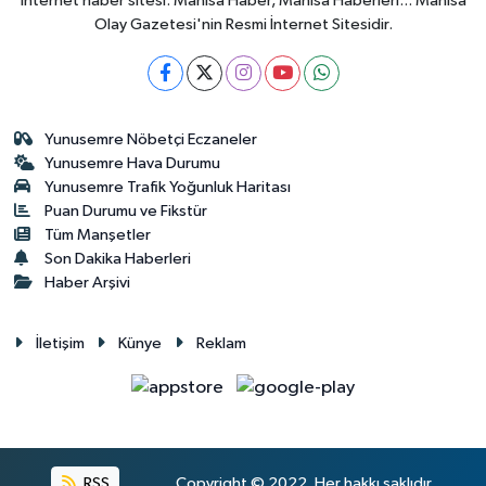
internet haber sitesi. Manisa Haber, Manisa Haberleri... Manisa
Olay Gazetesi'nin Resmi İnternet Sitesidir.
Yunusemre Nöbetçi Eczaneler
Yunusemre Hava Durumu
Yunusemre Trafik Yoğunluk Haritası
Puan Durumu ve Fikstür
Tüm Manşetler
Son Dakika Haberleri
Haber Arşivi
İletişim
Künye
Reklam
RSS
Copyright © 2022. Her hakkı saklıdır.