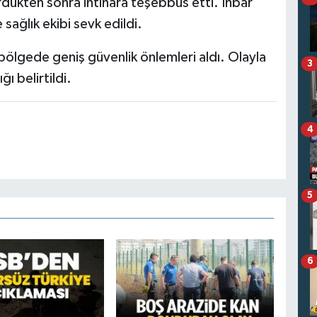
ürdükten sonra intihara teşebbüs etti. İhbar
 sağlık ekibi sevk edildi.
 bölgede geniş güvenlik önlemleri aldı. Olayla
3
ğı belirtildi.
4
5
6