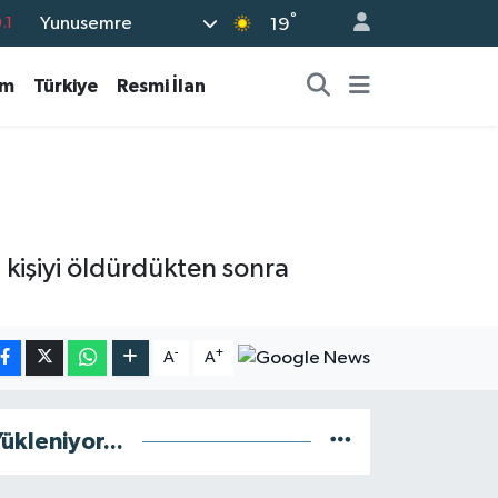
°
Yunusemre
.1
19
18
am
Türkiye
Resmi İlan
32
38
%0
14
 kişiyi öldürdükten sonra
-
+
A
A
ükleniyor...