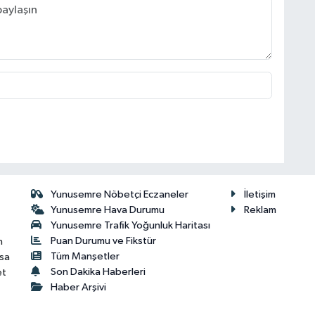
Yunusemre Nöbetçi Eczaneler
İletişim
Yunusemre Hava Durumu
Reklam
Yunusemre Trafik Yoğunluk Haritası
Puan Durumu ve Fikstür
n
Tüm Manşetler
isa
Son Dakika Haberleri
et
Haber Arşivi