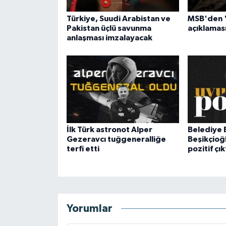
Türkiye, Suudi Arabistan ve
MSB'den '
Pakistan üçlü savunma
açıklaması
anlaşması imzalayacak
İlk Türk astronot Alper
Belediye 
Gezeravcı tuğgeneralliğe
Beşikçioğl
terfi etti
pozitif çık
Yorumlar