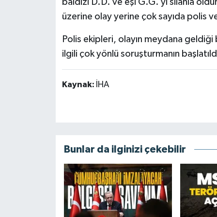
baldızı D.D. ve eşi G.G.’yi silahla öld
üzerine olay yerine çok sayıda polis ve
Polis ekipleri, olayın meydana geldiği
ilgili çok yönlü soruşturmanın başlatıldı
Kaynak:
İHA
Bunlar da ilginizi çekebilir