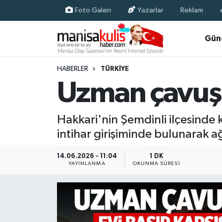
Foto Galeri
Yazarlar
Reklam
Asayiş
Yunusemre Nöbetçi Eczaneler
Gün
Ege Haberleri
Yunusemre Hava Durumu
HABERLER
TÜRKIYE
Uzman çavuş e
Ekonomi
Yunusemre Trafik Yoğunluk Haritası
Genel
Süper Lig Puan Durumu ve Fikstür
Hakkari'nin Şemdinli ilçesinde 
intihar girişiminde bulunarak ağ
Gündem
Tüm Manşetler
14.06.2026 - 11:04
1 DK
Resmi İlan
Son Dakika Haberleri
YAYINLANMA
OKUNMA SÜRESI
Siyaset
Haber Arşivi
Spor