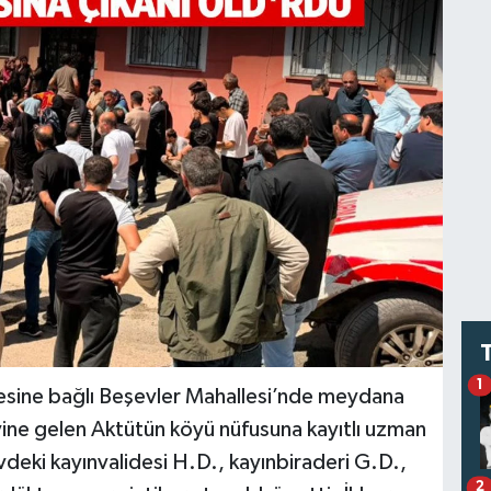
1
lçesine bağlı Beşevler Mahallesi’nde meydana
vine gelen Aktütün köyü nüfusuna kayıtlı uzman
deki kayınvalidesi H.D., kayınbiraderi G.D.,
2