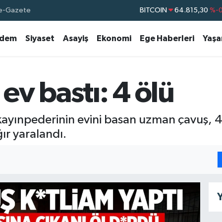
e-Gazete
BITCOIN
64.815,30
%-0
DOLAR
47,7436
%0.
dem
Siyaset
Asayiş
Ekonomi
Ege Haberleri
Yaş
EURO
55,2510
%0.
STERLİN
64,4811
%0.
GRAM ALTIN
6660.55
v bastı: 4 ölü
BİST100
13.779
%-
kayınpederinin evini basan uzman çavuş, 4
ır yaralandı.
Y