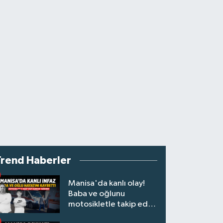
Trend Haberler
Manisa'da kanlı olay!
Baba ve oğlunu
motosikletle takip edip
kurşun yağdırdı