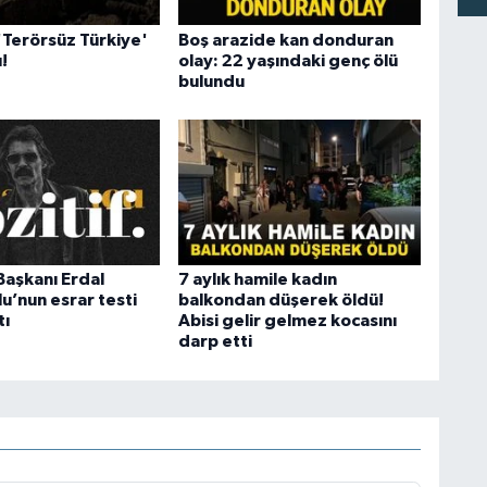
Terörsüz Türkiye'
Boş arazide kan donduran
!
olay: 22 yaşındaki genç ölü
bulundu
Başkanı Erdal
7 aylık hamile kadın
u’nun esrar testi
balkondan düşerek öldü!
tı
Abisi gelir gelmez kocasını
darp etti