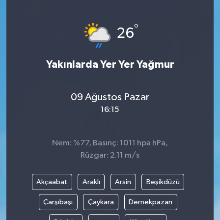
Türkiye
°
26
Yaşam
Yakınlarda Yer Yer Yağmur
09 Ağustos Pazar
16:15
Nem: %77, Basınç: 1011 hpa hPa,
Rüzgar: 2.11 m/s
Akçaabat
Araklı
Arsin
Beşikdüzü
Çarşıbaşı
Çaykara
Dernekpazarı