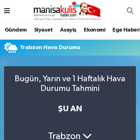
Asayiş
Yunusemre Nöbetçi Eczaneler
Gündem
Siyaset
Asayiş
Ekonomi
Ege Haberl
Ege Haberleri
Yunusemre Hava Durumu
Trabzon Hava Durumu
Ekonomi
Yunusemre Trafik Yoğunluk Haritası
Genel
Süper Lig Puan Durumu ve Fikstür
Bugün, Yarın ve 1 Haftalık Hava
Durumu Tahmini
Gündem
Tüm Manşetler
Resmi İlan
Son Dakika Haberleri
ŞU AN
Siyaset
Haber Arşivi
Trabzon
Spor