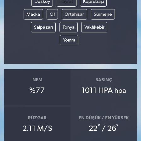
Düzköy
Hayrat
Köprübaşı
Maçka
Of
Ortahisar
Sürmene
Şalpazarı
Tonya
Vakfıkebir
Yomra
NEM
BASINÇ
%77
1011 HPA
hpa
RÜZGAR
EN DÜŞÜK / EN YÜKSEK
°
°
2.11 M/S
22
/ 26